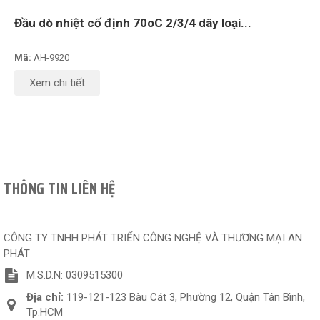
Đầu dò nhiệt cố định 70oC 2/3/4 dây loại...
Mã:
AH-9920
Xem chi tiết
THÔNG TIN LIÊN HỆ
CÔNG TY TNHH PHÁT TRIỂN CÔNG NGHỆ VÀ THƯƠNG MẠI AN
PHÁT
M.S.D.N: 0309515300
Địa chỉ:
119-121-123 Bàu Cát 3, Phường 12, Quận Tân Bình,
Tp.HCM