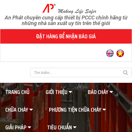
An Phát chuyên cung cấp thiết bị PCCC chính hãng từ
những nhà sản xuất uy tín trên thế giới
ĐẶT HÀNG ĐỂ NHẬN BÁO GIÁ
TRANG CHỦ
GIỚI THIỆU
BÁO CHÁY
CHỮA CHÁY
PHƯƠNG TIỆN CHỮA CHÁY
GIẢI PHÁP
TIÊU CHUẨN