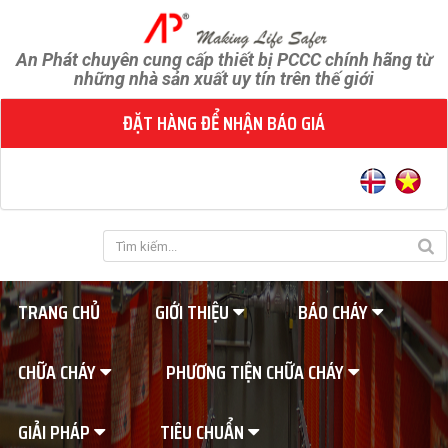
An Phát chuyên cung cấp thiết bị PCCC chính hãng từ
những nhà sản xuất uy tín trên thế giới
ĐẶT HÀNG ĐỂ NHẬN BÁO GIÁ
TRANG CHỦ
GIỚI THIỆU
BÁO CHÁY
CHỮA CHÁY
PHƯƠNG TIỆN CHỮA CHÁY
GIẢI PHÁP
TIÊU CHUẨN