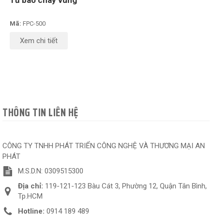
Tủ báo cháy vùng
Mã:
FPC-500
Xem chi tiết
THÔNG TIN LIÊN HỆ
CÔNG TY TNHH PHÁT TRIỂN CÔNG NGHỆ VÀ THƯƠNG MẠI AN
PHÁT
M.S.D.N: 0309515300
Địa chỉ:
119-121-123 Bàu Cát 3, Phường 12, Quận Tân Bình,
Tp.HCM
Hotline:
0914 189 489