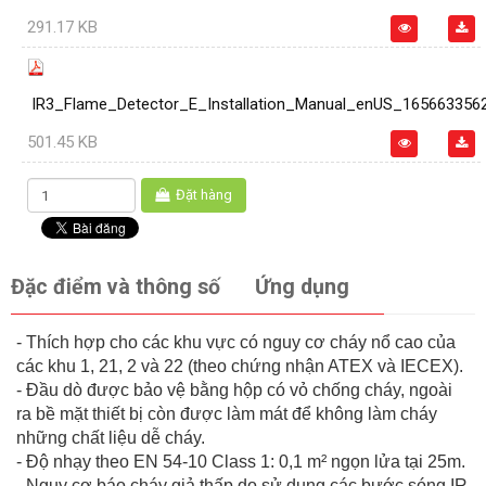
291.17 KB
IR3_Flame_Detector_E_Installation_Manual_enUS_165663356
501.45 KB
Đặt hàng
Đặc điểm và thông số
Ứng dụng
- Thích hợp cho các khu vực có nguy cơ cháy nổ cao của
các khu 1, 21, 2 và 22 (theo chứng nhận ATEX và IECEX).
- Đầu dò được bảo vệ bằng hộp có vỏ chống cháy, ngoài
ra bề mặt thiết bị còn được làm mát để không làm cháy
những chất liệu dễ cháy.
- Độ nhạy theo EN 54-10 Class 1: 0,1 m² ngọn lửa tại 25m.
- Nguy cơ báo cháy giả thấp do sử dụng các bước sóng IR