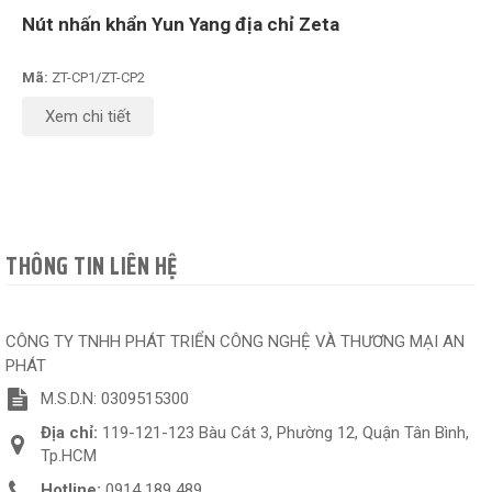
Nút nhấn khẩn Yun Yang địa chỉ Zeta
Mã:
ZT-CP1/ZT-CP2
Xem chi tiết
THÔNG TIN LIÊN HỆ
CÔNG TY TNHH PHÁT TRIỂN CÔNG NGHỆ VÀ THƯƠNG MẠI AN
PHÁT
M.S.D.N: 0309515300
Địa chỉ:
119-121-123 Bàu Cát 3, Phường 12, Quận Tân Bình,
Tp.HCM
Hotline:
0914 189 489