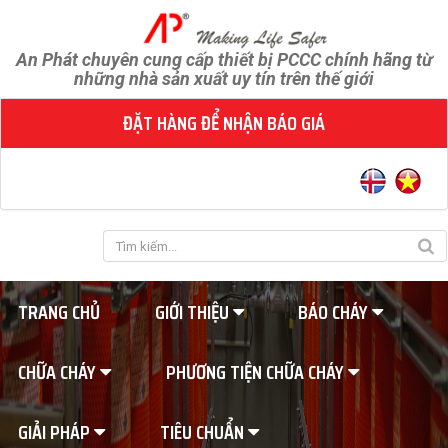
An Phát chuyên cung cấp thiết bị PCCC chính hãng từ
những nhà sản xuất uy tín trên thế giới
ĐẶT HÀNG ĐỂ NHẬN BÁO GIÁ
TRANG CHỦ
GIỚI THIỆU
BÁO CHÁY
CHỮA CHÁY
PHƯƠNG TIỆN CHỮA CHÁY
GIẢI PHÁP
TIÊU CHUẨN