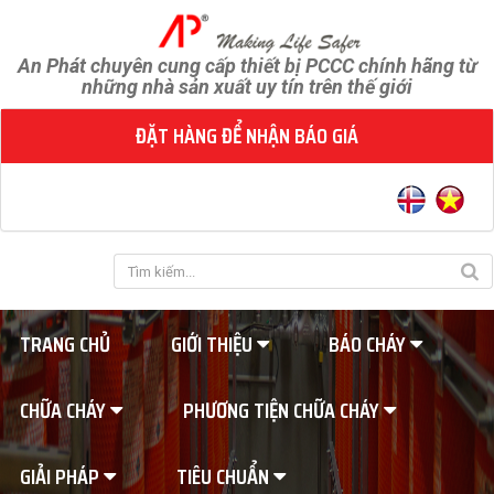
An Phát chuyên cung cấp thiết bị PCCC chính hãng từ
những nhà sản xuất uy tín trên thế giới
ĐẶT HÀNG ĐỂ NHẬN BÁO GIÁ
TRANG CHỦ
GIỚI THIỆU
BÁO CHÁY
CHỮA CHÁY
PHƯƠNG TIỆN CHỮA CHÁY
GIẢI PHÁP
TIÊU CHUẨN