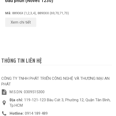
Đầu phun (Novec 1230)
Mã:
88906X (1,2,3,4), 8890XX (69,70,71,73)
Xem chi tiết
THÔNG TIN LIÊN HỆ
CÔNG TY TNHH PHÁT TRIỂN CÔNG NGHỆ VÀ THƯƠNG MẠI AN
PHÁT
M.S.D.N: 0309515300
Địa chỉ:
119-121-123 Bàu Cát 3, Phường 12, Quận Tân Bình,
Tp.HCM
Hotline:
0914 189 489