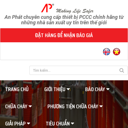
An Phát chuyên cung cấp thiết bị PCCC chính hãng từ
những nhà sản xuất uy tín trên thế giới
ĐẶT HÀNG ĐỂ NHẬN BÁO GIÁ
TRANG CHỦ
GIỚI THIỆU
BÁO CHÁY
CHỮA CHÁY
PHƯƠNG TIỆN CHỮA CHÁY
GIẢI PHÁP
TIÊU CHUẨN