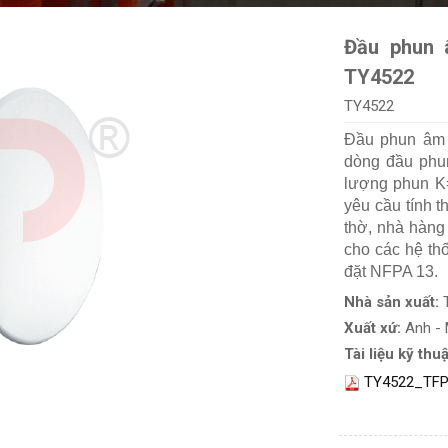
Đầu phun 
TY4522
TY4522
Đầu phun âm 
dòng đầu phun
lượng phun K=
yêu cầu tính 
thờ, nhà hàng
cho các hệ thố
đặt NFPA 13.
Nhà sản xuất:
Xuất xứ:
Anh -
Tài liệu kỹ thuậ
TY4522_TFP