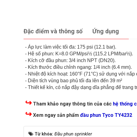
Đặc điểm và thông số
Ứng dụng
- Áp lực làm việc tối đa: 175 psi (12.1 bar).
- Hệ số phun: K=8.0 GPM/psi½ (115.2 LPM/bar½).
- Kích cỡ đầu phun: 3/4 inch NPT (DN20).
- Kích thước điều chỉnh ngang: 1/4 inch (6.4 mm).
- Nhiệt độ kích hoạt: 160°F (71°C) sử dụng với nắp 
- Diện tích vùng bao phủ tối đa lên đến 39 m²
- Thiết kế kín, có nắp đậy dạng dĩa phẳng để trang tr
↪
Tham khảo ngay thông tin của các
hệ thống 
↪
Xem ngay sản phẩm
đầu phun Tyco TY4232
Từ khóa:
Đầu phun sprinkler