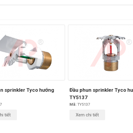
n sprinkler Tyco hướng
Đầu phun sprinkler Tyco h
.
TY5137
7
Mã:
TY5137
i tiết
Xem chi tiết