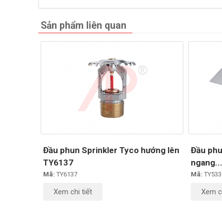
Sản phẩm liên quan
Đầu phun Sprinkler Tyco hướng lên
Đầu phu
TY6137
ngang..
Mã:
TY6137
Mã:
TY533
Xem chi tiết
Xem ch