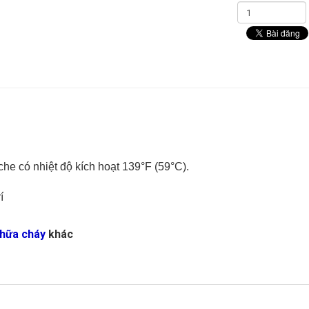
che có nhiệt độ kích hoạt 139°F (59°C).
í
chữa cháy
khác