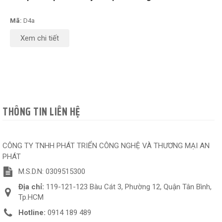
Mã:
D4a
Xem chi tiết
THÔNG TIN LIÊN HỆ
CÔNG TY TNHH PHÁT TRIỂN CÔNG NGHỆ VÀ THƯƠNG MẠI AN
PHÁT
M.S.D.N: 0309515300
Địa chỉ:
119-121-123 Bàu Cát 3, Phường 12, Quận Tân Bình,
Tp.HCM
Hotline:
0914 189 489