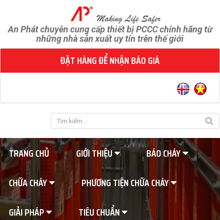
An Phát chuyên cung cấp thiết bị PCCC chính hãng từ
những nhà sản xuất uy tín trên thế giới
ĐẶT HÀNG ĐỂ NHẬN BÁO GIÁ
TRANG CHỦ
GIỚI THIỆU
BÁO CHÁY
CHỮA CHÁY
PHƯƠNG TIỆN CHỮA CHÁY
GIẢI PHÁP
TIÊU CHUẨN