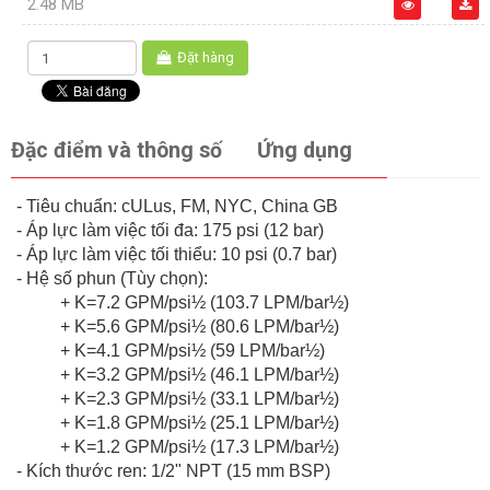
2.48 MB
Đặt hàng
Đặc điểm và thông số
Ứng dụng
- Tiêu chuẩn: cULus, FM, NYC, China GB
- Áp lực làm việc tối đa: 175 psi (12 bar)
- Áp lực làm việc tối thiểu: 10 psi (0.7 bar)
- Hệ số phun (Tùy chọn):
+ K=7.2 GPM/psi½ (103.7 LPM/bar½)
+ K=5.6 GPM/psi½ (80.6 LPM/bar½)
+ K=4.1 GPM/psi½ (59 LPM/bar½)
+ K=3.2 GPM/psi½ (46.1 LPM/bar½)
+ K=2.3 GPM/psi½ (33.1 LPM/bar½)
+ K=1.8 GPM/psi½ (25.1 LPM/bar½)
+ K=1.2 GPM/psi½ (17.3 LPM/bar½)
- Kích thước ren: 1/2" NPT (15 mm BSP)