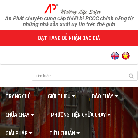
An Phát chuyên cung cấp thiết bị PCCC chính hãng từ
những nhà sản xuất uy tín trên thế giới
ĐẶT HÀNG ĐỂ NHẬN BÁO GIÁ
TRANG CHỦ
GIỚI THIỆU
BÁO CHÁY
CHỮA CHÁY
PHƯƠNG TIỆN CHỮA CHÁY
GIẢI PHÁP
TIÊU CHUẨN