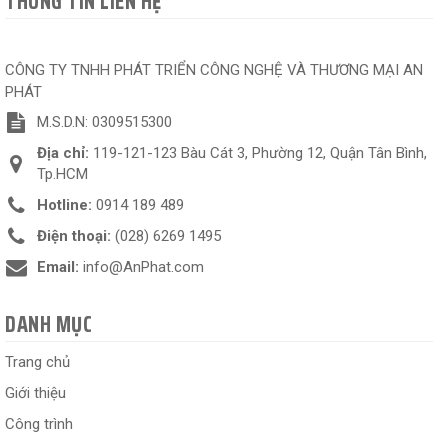
THÔNG TIN LIÊN HỆ
CÔNG TY TNHH PHÁT TRIỂN CÔNG NGHỆ VÀ THƯƠNG MẠI AN
PHÁT
M.S.D.N: 0309515300
Địa chỉ:
119-121-123 Bàu Cát 3, Phường 12, Quận Tân Bình,
Tp.HCM
Hotline:
0914 189 489
Điện thoại:
(028) 6269 1495
Email:
info@AnPhat.com
DANH MỤC
Trang chủ
Giới thiệu
Công trình