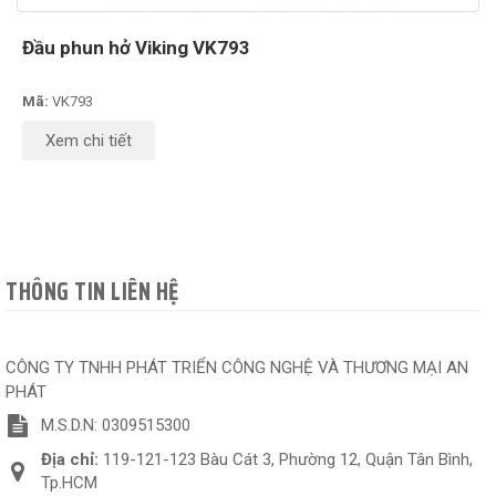
Đầu phun hở Viking VK793
Mã:
VK793
Xem chi tiết
THÔNG TIN LIÊN HỆ
CÔNG TY TNHH PHÁT TRIỂN CÔNG NGHỆ VÀ THƯƠNG MẠI AN
PHÁT
M.S.D.N: 0309515300
Địa chỉ:
119-121-123 Bàu Cát 3, Phường 12, Quận Tân Bình,
Tp.HCM