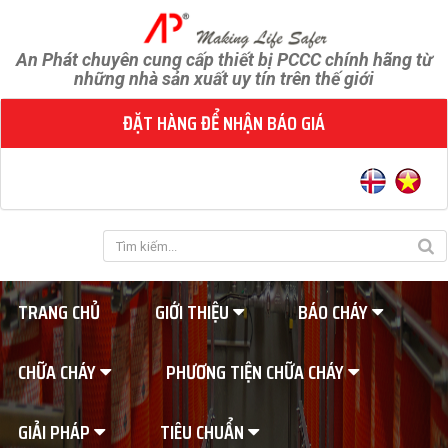
An Phát chuyên cung cấp thiết bị PCCC chính hãng từ
những nhà sản xuất uy tín trên thế giới
ĐẶT HÀNG ĐỂ NHẬN BÁO GIÁ
TRANG CHỦ
GIỚI THIỆU
BÁO CHÁY
CHỮA CHÁY
PHƯƠNG TIỆN CHỮA CHÁY
GIẢI PHÁP
TIÊU CHUẨN