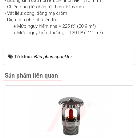
- Đường kính đầu nối ren: 3/4 inch NPT (15 mm)
- Chiều cao (từ chân tới đỉnh): 51.6 mm
- Vật liệu: đồng, đồng mạ crôm
- Diện tích che phủ lên tới:
+ Mức nguy hiểm nhẹ = 225 ft² (20.9 m²)
+ Mức nguy hiểm thường = 130 ft² (12.1 m²)
Từ khóa:
Đầu phun sprinkler
Sản phẩm liên quan