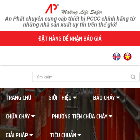
An Phát chuyên cung cấp thiết bị PCCC chính hãng từ
những nhà sản xuất uy tín trên thế giới
ĐẶT HÀNG ĐỂ NHẬN BÁO GIÁ
TRANG CHỦ
GIỚI THIỆU
BÁO CHÁY
CHỮA CHÁY
PHƯƠNG TIỆN CHỮA CHÁY
GIẢI PHÁP
TIÊU CHUẨN