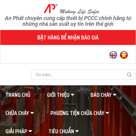
An Phát chuyên cung cấp thiết bị PCCC chính hãng từ
những nhà sản xuất uy tín trên thế giới
ĐẶT HÀNG ĐỂ NHẬN BÁO GIÁ
TRANG CHỦ
GIỚI THIỆU
BÁO CHÁY
CHỮA CHÁY
PHƯƠNG TIỆN CHỮA CHÁY
GIẢI PHÁP
TIÊU CHUẨN