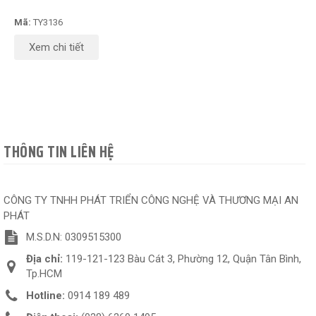
Mã:
TY3136
Xem chi tiết
THÔNG TIN LIÊN HỆ
CÔNG TY TNHH PHÁT TRIỂN CÔNG NGHỆ VÀ THƯƠNG MẠI AN
PHÁT
M.S.D.N: 0309515300
Địa chỉ:
119-121-123 Bàu Cát 3, Phường 12, Quận Tân Bình,
Tp.HCM
Hotline:
0914 189 489