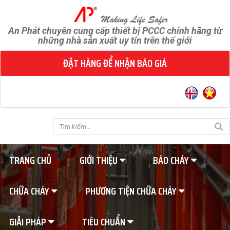
An Phát chuyên cung cấp thiết bị PCCC chính hãng từ
những nhà sản xuất uy tín trên thế giới
ĐẶT HÀNG ĐỂ NHẬN BÁO GIÁ
TRANG CHỦ
GIỚI THIỆU
BÁO CHÁY
CHỮA CHÁY
PHƯƠNG TIỆN CHỮA CHÁY
GIẢI PHÁP
TIÊU CHUẨN