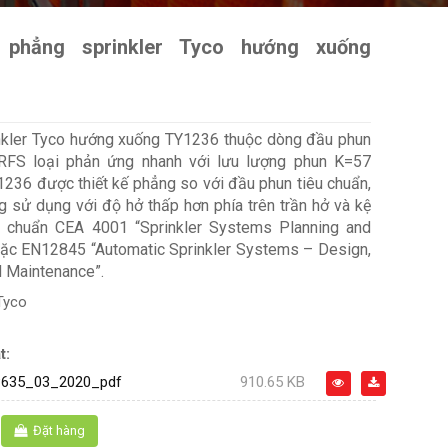
 phẳng sprinkler Tyco hướng xuống
nkler Tyco hướng xuống TY1236 thuộc dòng đầu phun
RFS loại phản ứng nhanh với lưu lượng phun K=57
36 được thiết kế phẳng so với đầu phun tiêu chuẩn,
 sử dụng với độ hở thấp hơn phía trên trần hở và kệ
u chuẩn CEA 4001 “Sprinkler Systems Planning and
hoặc EN12845 “Automatic Sprinkler Systems – Design,
d Maintenance”.
Tyco
t:
635_03_2020_pdf
910.65 KB
Đặt hàng