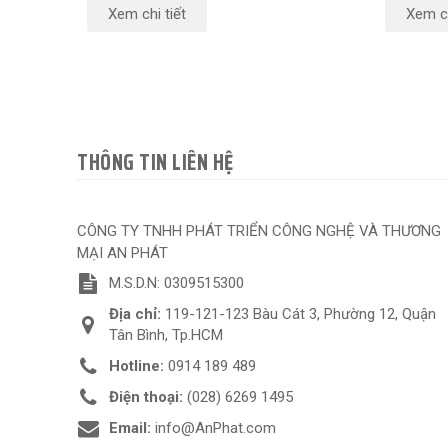
Xem chi tiết
Xem ch
THÔNG TIN LIÊN HỆ
CÔNG TY TNHH PHÁT TRIỂN CÔNG NGHỆ VÀ THƯƠNG
MẠI AN PHÁT
M.S.D.N: 0309515300
Địa chỉ:
119-121-123 Bàu Cát 3, Phường 12, Quận
Tân Bình, Tp.HCM
Hotline:
0914 189 489
Điện thoại:
(028) 6269 1495
Email:
info@AnPhat.com