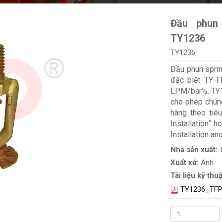
Đầu phun
TY1236
TY1236
Đầu phun spri
đặc biệt TY-F
LPM/bar½. TY12
cho phép chúng
hàng theo tiê
Installation” 
Installation an
Nhà sản xuất:
Xuất xứ:
Anh
Tài liệu kỹ thuậ
TY1236_TFP