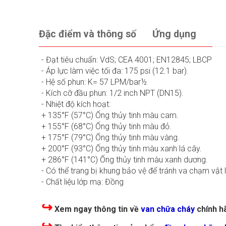
Đặc điểm và thông số
Ứng dụng
- Đạt tiêu chuẩn: VdS; CEA 4001; EN12845; LBCP
- Áp lực làm việc tối đa: 175 psi (12.1 bar).
- Hệ số phun: K= 57 LPM/bar½
- Kích cỡ đầu phun: 1/2 inch NPT (DN15).
- Nhiệt độ kích hoạt:
+ 135°F (57°C) Ống thủy tinh màu cam.
+ 155°F (68°C) Ống thủy tinh màu đỏ.
+ 175°F (79°C) Ống thủy tinh màu vàng.
+ 200°F (93°C) Ống thủy tinh màu xanh lá cây.
+ 286°F (141°C) Ống thủy tinh màu xanh dương.
- Có thể trang bị khung bảo vệ để tránh va chạm vật l
- Chất liệu lớp mạ: Đồng
↪
Xem ngay thông tin về
van chữa cháy
chính h