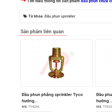
↪
Tìm hiểu thông tin sản phẩm
đầu phun chữa c
Từ khóa:
Đầu phun sprinkler
Sản phẩm liên quan
Đầu phun phẳng sprinkler Tyco
Đầu phu
hướng...
hướng..
Mã:
TY4236
Mã:
TY325