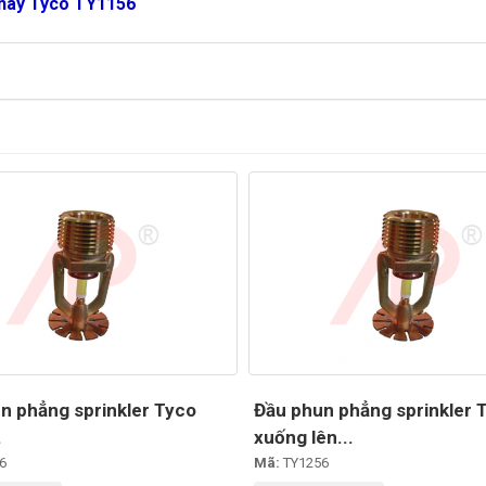
háy Tyco TY1156
n phẳng sprinkler Tyco
Đầu phun phẳng sprinkler 
.
xuống lên...
6
Mã:
TY1256