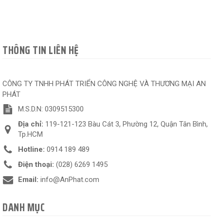
THÔNG TIN LIÊN HỆ
CÔNG TY TNHH PHÁT TRIỂN CÔNG NGHỆ VÀ THƯƠNG MẠI AN
PHÁT
M.S.D.N: 0309515300
Địa chỉ:
119-121-123 Bàu Cát 3, Phường 12, Quận Tân Bình,
Tp.HCM
Hotline:
0914 189 489
Điện thoại:
(028) 6269 1495
Email:
info@AnPhat.com
DANH MỤC