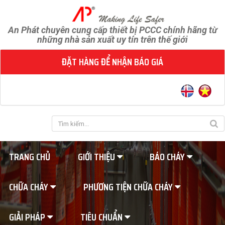
An Phát chuyên cung cấp thiết bị PCCC chính hãng từ
những nhà sản xuất uy tín trên thế giới
ĐẶT HÀNG ĐỂ NHẬN BÁO GIÁ
TRANG CHỦ
GIỚI THIỆU
BÁO CHÁY
CHỮA CHÁY
PHƯƠNG TIỆN CHỮA CHÁY
GIẢI PHÁP
TIÊU CHUẨN