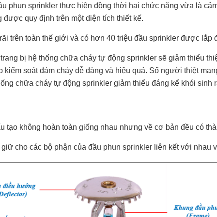
u phun sprinkler thực hiện đồng thời hai chức năng vừa là cảm
được quy định trên một diện tích thiết kế.
i trên toàn thế giới và có hơn 40 triệu đầu sprinkler được lắp
ng bị hệ thống chữa cháy tự động sprinkler sẽ giảm thiểu thiệt
kiểm soát đám cháy dễ dàng và hiệu quả. Số người thiệt mạng n
hống chữa cháy tự động sprinkler giảm thiểu đáng kể khói sinh r
cấu tạo không hoàn toàn giống nhau nhưng về cơ bản đều có th
 giữ cho các bộ phận của đầu phun sprinkler liên kết với nhau 