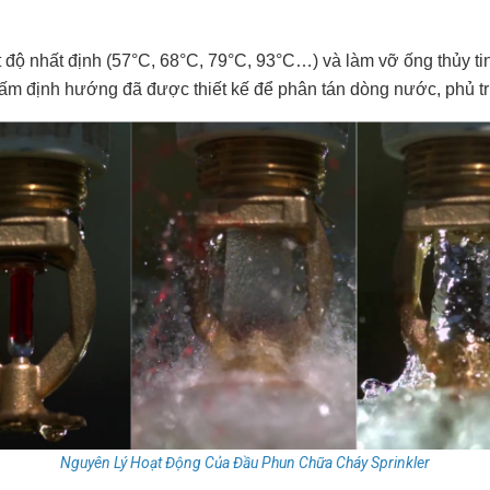
t độ nhất định (57°C, 68°C, 79°C, 93°C…) và làm vỡ ống thủy ti
 tấm định hướng đã được thiết kế để phân tán dòng nước, phủ tr
Nguyên Lý Hoạt Động Của Đầu Phun Chữa Cháy Sprinkler