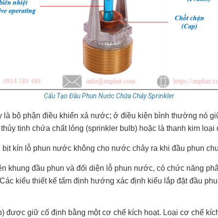
Cấu Tạo Đầu Phun Nước Chữa Cháy Sprinkler
ây là bộ phận điều khiển xả nước; ở điều kiện bình thường nó gi
ủy tinh chứa chất lỏng (sprinkler bulb) hoặc là thanh kim loại
 bịt kín lỗ phun nước không cho nước chảy ra khi đầu phun ch
rên khung đầu phun và đối diện lỗ phun nước, có chức năng ph
Các kiểu thiết kế tấm định hướng xác định kiểu lắp đặt đầu
) được giữ cố định bằng một cơ chế kích hoạt. Loại cơ chế kích