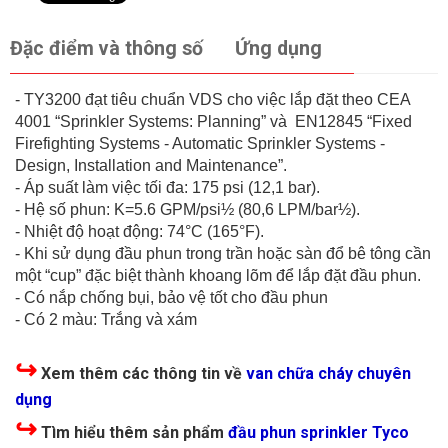
Đặc điểm và thông số
Ứng dụng
- TY3200 đạt tiêu chuẩn VDS cho việc lắp đặt theo CEA
4001 “Sprinkler Systems: Planning” và EN12845 “Fixed
Firefighting Systems - Automatic Sprinkler Systems -
Design, Installation and Maintenance”.
- Áp suất làm việc tối đa: 175 psi (12,1 bar).
- Hệ số phun: K=5.6 GPM/psi½ (80,6 LPM/bar½).
- Nhiệt độ hoạt động: 74°C (165°F).
- Khi sử dụng đầu phun trong trần hoặc sàn đổ bê tông cần
một “cup” đặc biệt thành khoang lõm để lắp đặt đầu phun.
- Có nắp chống bụi, bảo vệ tốt cho đầu phun
- Có 2 màu: Trắng và xám
↪
Xem thêm các thông tin về
van chữa cháy chuyên
dụng
↪
Tìm hiểu thêm sản phẩm
đầu phun sprinkler Tyco