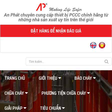
An Phát chuyên cung cấp thiết bị PCCC chính hãng từ
những nhà sản xuất uy tín trên thế giới
ĐẶT HÀNG ĐỂ NHẬN BÁO GIÁ
TRANG CHỦ
GIỚI THIỆU
BÁO CHÁY
CHỮA CHÁY
PHƯƠNG TIỆN CHỮA CHÁY
GIẢI PHÁP
TIÊU CHUẨN