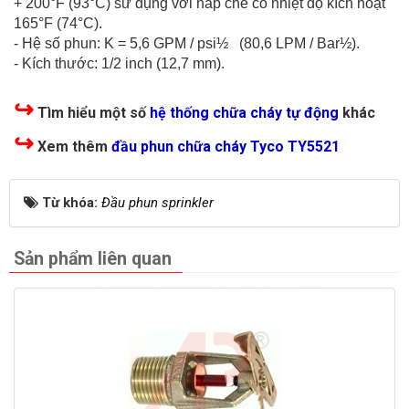
+ 200°F (93°C) sử dụng với nắp che có nhiệt độ kích hoạt
165°F (74°C).
- Hệ số phun: K = 5,6 GPM / psi½ (80,6 LPM / Bar½).
- Kích thước: 1/2 inch (12,7 mm).
↪
Tìm hiểu một số
hệ thống chữa cháy tự động
khác
↪
Xem thêm
đầu phun chữa cháy Tyco TY5521
Từ khóa:
Đầu phun sprinkler
Sản phẩm liên quan