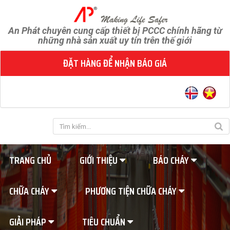
An Phát chuyên cung cấp thiết bị PCCC chính hãng từ
những nhà sản xuất uy tín trên thế giới
ĐẶT HÀNG ĐỂ NHẬN BÁO GIÁ
TRANG CHỦ
GIỚI THIỆU
BÁO CHÁY
CHỮA CHÁY
PHƯƠNG TIỆN CHỮA CHÁY
GIẢI PHÁP
TIÊU CHUẨN