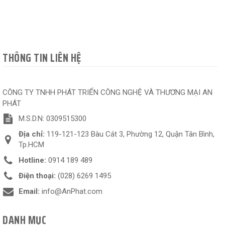
THÔNG TIN LIÊN HỆ
CÔNG TY TNHH PHÁT TRIỂN CÔNG NGHỆ VÀ THƯƠNG MẠI AN
PHÁT
M.S.D.N: 0309515300
Địa chỉ:
119-121-123 Bàu Cát 3, Phường 12, Quận Tân Bình,
Tp.HCM
Hotline:
0914 189 489
Điện thoại:
(028) 6269 1495
Email:
info@AnPhat.com
DANH MỤC