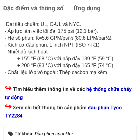
Đặc điểm và thông số
Ứng dụng
Đạt tiêu chuẩn: UL, C-UL và NYC.
- Áp lực làm việc tối đa: 175 psi (12.1 bar).
- Hệ số phun: K=5.6 GPM/psi½ (80.6 LPM/bar½).
- Kích cỡ đầu phun: 1 inch NPT (ISO 7-R1)
- Nhiệt độ kích hoạt:
+ 155 °F (68 °C) với nắp đậy 139 °F (59 °C)
+ 200 °F (93 °C) với nắp đậy 165 °F (74 °C)
- Chất liệu lớp vỏ ngoài: Thép cacbon mạ kẽm
↪
Tìm hiểu thêm thông tin về các
hệ thống chữa cháy
tự động
↪
Xem chi tiết thông tin sản phẩm
đầu phun Tyco
TY2284
Từ khóa:
Đầu phun sprinkler