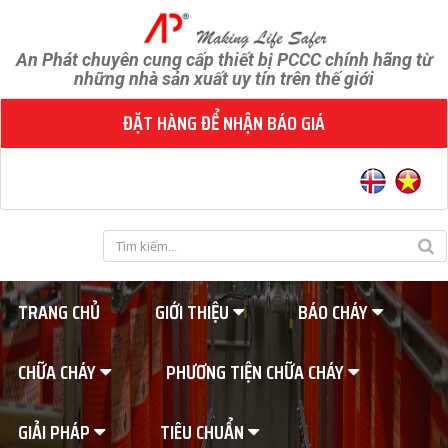
An Phát chuyên cung cấp thiết bị PCCC chính hãng từ
những nhà sản xuất uy tín trên thế giới
ĐẶT HÀNG ĐỂ NHẬN BÁO GIÁ
TRANG CHỦ
GIỚI THIỆU
BÁO CHÁY
CHỮA CHÁY
PHƯƠNG TIỆN CHỮA CHÁY
GIẢI PHÁP
TIÊU CHUẨN