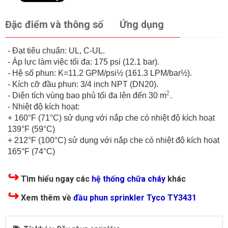
Đặc điểm và thông số
Ứng dụng
- Đạt tiêu chuẩn: UL, C-UL.
- Áp lực làm việc tối đa: 175 psi (12.1 bar).
- Hệ số phun: K=11.2 GPM/psi½ (161.3 LPM/bar½).
- Kích cỡ đầu phun: 3/4 inch NPT (DN20).
2
- Diện tích vùng bao phủ tối đa lên đến 30 m
.
- Nhiệt độ kích hoạt:
+ 160°F (71°C) sử dụng với nắp che có nhiệt độ kích hoạt
139°F (59°C)
+ 212°F (100°C) sử dụng với nắp che có nhiệt độ kích hoạt
165°F (74°C)
↪
Tìm hiểu ngay các
hệ thống chữa cháy
khác
↪
Xem thêm về
đầu phun sprinkler Tyco TY3431