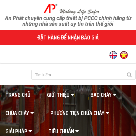
An Phát chuyên cung cấp thiết bị PCCC chính hãng từ
những nhà sản xuất uy tín trên thế giới
ĐẶT HÀNG ĐỂ NHẬN BÁO GIÁ
TRANG CHỦ
GIỚI THIỆU
BÁO CHÁY
CHỮA CHÁY
PHƯƠNG TIỆN CHỮA CHÁY
GIẢI PHÁP
TIÊU CHUẨN