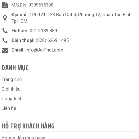
M.S.D.N: 0309515300
Địa chỉ:
119-121-123 Bàu Cát 3, Phường 12, Quận Tân Bình,
Tp.HCM
Hotline:
0914 189 489
Điện thoại:
(028) 6269 1495
Email:
info@AnPhat.com
DANH MỤC
Trang chủ
Giới thiệu
Công trình
Liên hệ
HỖ TRỢ KHÁCH HÀNG
Hướng dẫn mua hàng