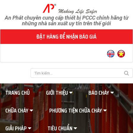
An Phát chuyên cung cấp thiết bị PCCC chính hãng từ
những nhà sản xuất uy tín trên thế giới
ĐẶT HÀNG ĐỂ NHẬN BÁO GIÁ
TRANG CHỦ
GIỚI THIỆU
BÁO CHÁY
CHỮA CHÁY
PHƯƠNG TIỆN CHỮA CHÁY
GIẢI PHÁP
TIÊU CHUẨN