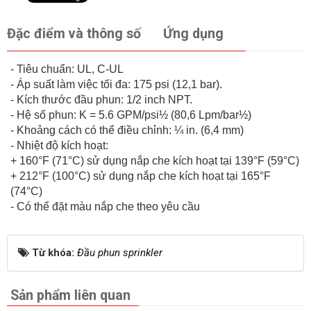
Đặc điểm và thông số
Ứng dụng
- Tiêu chuẩn: UL, C-UL
- Áp suất làm việc tối đa: 175 psi (12,1 bar).
- Kích thước đầu phun: 1/2 inch NPT.
- Hệ số phun: K = 5.6 GPM/psi½ (80,6 Lpm/bar½)
- Khoảng cách có thể điều chỉnh: ¼ in. (6,4 mm)
- Nhiệt độ kích hoạt:
+ 160°F (71°C) sử dụng nắp che kích hoạt tại 139°F (59°C)
+ 212°F (100°C) sử dụng nắp che kích hoạt tại 165°F
(74°C)
- Có thể đặt màu nắp che theo yêu cầu
Từ khóa:
Đầu phun sprinkler
Sản phẩm liên quan