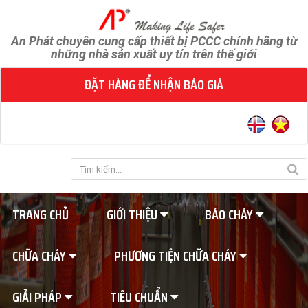
An Phát chuyên cung cấp thiết bị PCCC chính hãng từ
những nhà sản xuất uy tín trên thế giới
ĐẶT HÀNG ĐỂ NHẬN BÁO GIÁ
TRANG CHỦ
GIỚI THIỆU
BÁO CHÁY
CHỮA CHÁY
PHƯƠNG TIỆN CHỮA CHÁY
GIẢI PHÁP
TIÊU CHUẨN