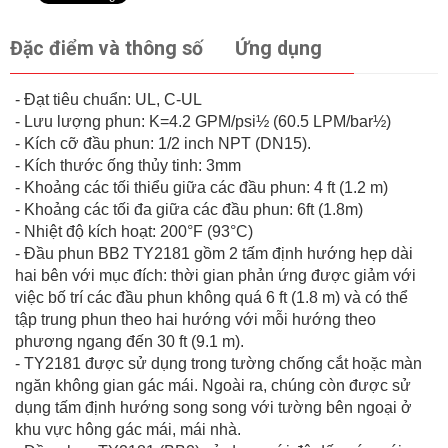
Đặc điểm và thông số
Ứng dụng
- Đạt tiêu chuẩn: UL, C-UL
- Lưu lượng phun: K=4.2 GPM/psi½ (60.5 LPM/bar½)
- Kích cỡ đầu phun: 1/2 inch NPT (DN15).
- Kích thước ống thủy tinh: 3mm
- Khoảng các tối thiểu giữa các đầu phun: 4 ft (1.2 m)
- Khoảng các tối đa giữa các đầu phun: 6ft (1.8m)
- Nhiệt độ kích hoạt: 200°F (93°C)
- Đầu phun BB2 TY2181 gồm 2 tấm định hướng hẹp dài
hai bên với mục đích: thời gian phản ứng được giảm với
việc bố trí các đầu phun không quá 6 ft (1.8 m) và có thể
tập trung phun theo hai hướng với mỗi hướng theo
phương ngang đến 30 ft (9.1 m).
- TY2181 được sử dụng trong tường chống cắt hoặc màn
ngăn không gian gác mái. Ngoài ra, chúng còn được sử
dụng tấm định hướng song song với tường bên ngoại ở
khu vực hông gác mái, mái nhà.