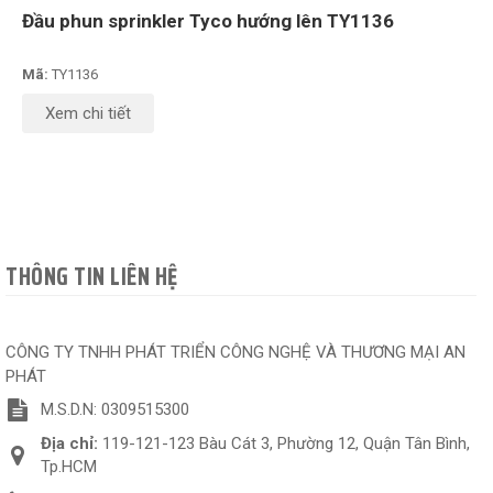
Đầu phun sprinkler Tyco hướng lên TY1136
Mã:
TY1136
Xem chi tiết
THÔNG TIN LIÊN HỆ
CÔNG TY TNHH PHÁT TRIỂN CÔNG NGHỆ VÀ THƯƠNG MẠI AN
PHÁT
M.S.D.N: 0309515300
Địa chỉ:
119-121-123 Bàu Cát 3, Phường 12, Quận Tân Bình,
Tp.HCM