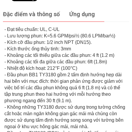
Đặc điểm và thông số
Ứng dụng
- Đạt tiêu chuẩn: UL, C-UL
- Lưu lượng phun: K=5.6 GPM/psi½ (80.6 LPM/bar½)
- Kích cỡ đầu phun: 1/2 inch NPT (DN15).
- Kích thước ống thủy tinh: 3mm
- Khoảng các tối thiểu giữa các đầu phun: 4 ft (1.2 m)
- Khoảng các tối đa giữa các đầu phun: 6ft (1.8m)
- Nhiệt độ kích hoạt: 212°F (100°C)
- Đầu phun BB1 TY3180 gồm 2 tấm định hướng hẹp dài
hai bên với mục đích: thời gian phản ứng được giảm với
việc bố trí các đầu phun không quá 6 ft (1.8 m) và có thể
tập trung phun theo hai hướng với mỗi hướng theo
phương ngang đến 30 ft (9.1 m).
- Không những TY3180 được sử dụng trong tường chống
cắt hoặc màn ngăn không gian gác mái mà chúng còn
được sử dụng tấm định hướng song song với tường bên
ngoại ở khu vực hông gác mái, mái nhà.