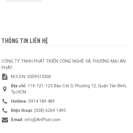
THÔNG TIN LIÊN HỆ
CÔNG TY TNHH PHÁT TRIỂN CÔNG NGHỆ VÀ THƯƠNG MẠI AN
PHÁT
M.S.D.N: 0309515300
Địa chỉ:
119-121-123 Bàu Cát 3, Phường 12, Quận Tân Bình,
Tp.HCM
Hotline:
0914 189 489
Điện thoại:
(028) 6269 1495
Email:
info@AnPhat.com