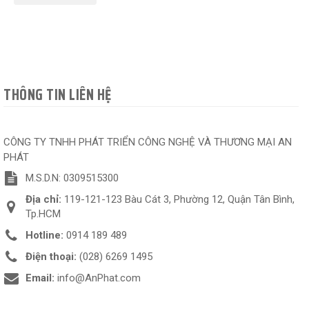
THÔNG TIN LIÊN HỆ
CÔNG TY TNHH PHÁT TRIỂN CÔNG NGHỆ VÀ THƯƠNG MẠI AN
PHÁT
M.S.D.N: 0309515300
Địa chỉ:
119-121-123 Bàu Cát 3, Phường 12, Quận Tân Bình,
Tp.HCM
Hotline:
0914 189 489
Điện thoại:
(028) 6269 1495
Email:
info@AnPhat.com