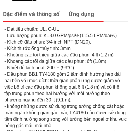
Đặc điểm và thông số
Ứng dụng
- Đạt tiêu chuẩn: UL, C-UL
- Lưu lượng phun: K=8.0 GPM/psi½ (115.5 LPM/bar½)
- Kích cỡ đầu phun: 3/4 inch NPT (DN20).
- Kích thước ống thủy tinh: 3mm
- Khoảng các tối thiểu giữa các đầu phun: 4 ft (1.2 m)
- Khoảng các tối đa giữa các đầu phun: 6ft (1.8m)
- Nhiệt độ kích hoạt: 200°F (93°C)
- Đầu phun BB1 TY4180 gồm 2 tấm định hướng hẹp dài
hai bên với mục đích: thời gian phản ứng được giảm với
việc bố trí các đầu phun không quá 6 ft (1.8 m) và có thể
tập trung phun theo hai hướng với mỗi hướng theo
phương ngang đến 30 ft (9.1 m).
- không những được sử dụng trong tường chống cắt hoặc
màn ngăn không gian gác mái, TY4180 còn được sử dụng
tấm định hướng song song với tường bên ngoại ở khu vực
hông gác mái, mái nhà.