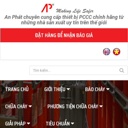
An Phát chuyên cung cấp thiết bị PCCC chính hãng từ
những nhà sản xuất uy tín trên thế giới
ĐẶT HÀNG ĐỂ NHẬN BÁO GIÁ
TRANG CHỦ
GIỚI THIỆU
BÁO CHÁY
CHỮA CHÁY
PHƯƠNG TIỆN CHỮA CHÁY
GIẢI PHÁP
TIÊU CHUẨN