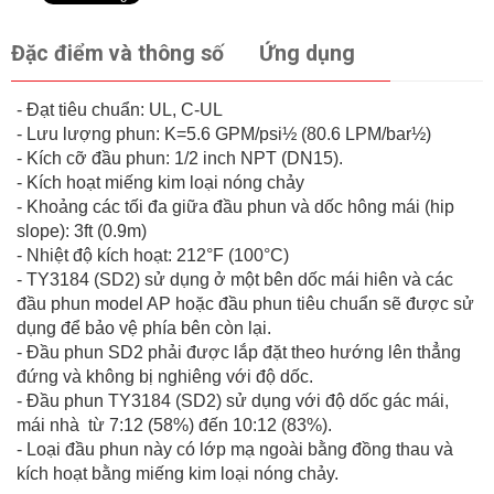
Đặc điểm và thông số
Ứng dụng
- Đạt tiêu chuẩn: UL, C-UL
- Lưu lượng phun: K=5.6 GPM/psi½ (80.6 LPM/bar½)
- Kích cỡ đầu phun: 1/2 inch NPT (DN15).
- Kích hoạt miếng kim loại nóng chảy
- Khoảng các tối đa giữa đầu phun và dốc hông mái (hip
slope): 3ft (0.9m)
- Nhiệt độ kích hoạt: 212°F (100°C)
- TY3184 (SD2) sử dụng ở một bên dốc mái hiên và các
đầu phun model AP hoặc đầu phun tiêu chuẩn sẽ được sử
dụng để bảo vệ phía bên còn lại.
- Đầu phun SD2 phải được lắp đặt theo hướng lên thẳng
đứng và không bị nghiêng với độ dốc.
- Đầu phun TY3184 (SD2) sử dụng với độ dốc gác mái,
mái nhà từ 7:12 (58%) đến 10:12 (83%).
- Loại đầu phun này có lớp mạ ngoài bằng đồng thau và
kích hoạt bằng miếng kim loại nóng chảy.