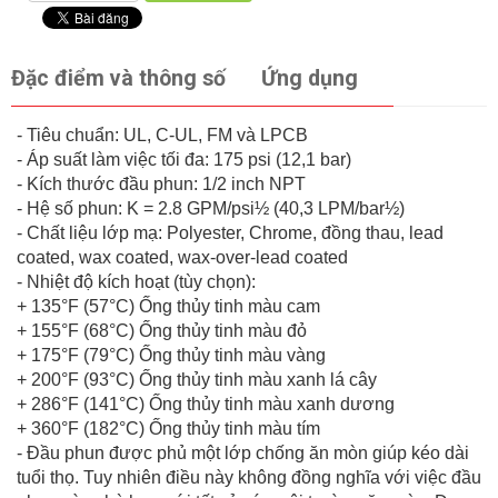
Đặc điểm và thông số
Ứng dụng
- Tiêu chuẩn: UL, C-UL, FM và LPCB
- Áp suất làm việc tối đa: 175 psi (12,1 bar)
- Kích thước đầu phun: 1/2 inch NPT
- Hệ số phun: K = 2.8 GPM/psi½ (40,3 LPM/bar½)
- Chất liệu lớp mạ: Polyester, Chrome, đồng thau, lead
coated, wax coated, wax-over-lead coated
- Nhiệt độ kích hoạt (tùy chọn):
+ 135°F (57°C) Ống thủy tinh màu cam
+ 155°F (68°C) Ống thủy tinh màu đỏ
+ 175°F (79°C) Ống thủy tinh màu vàng
+ 200°F (93°C) Ống thủy tinh màu xanh lá cây
+ 286°F (141°C) Ống thủy tinh màu xanh dương
+ 360°F (182°C) Ống thủy tinh màu tím
- Đầu phun được phủ một lớp chống ăn mòn giúp kéo dài
tuổi thọ. Tuy nhiên điều này không đồng nghĩa với việc đầu