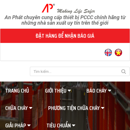
An Phát chuyên cung cấp thiết bị PCCC chính hãng từ
những nhà sản xuất uy tín trên thế giới
ĐẶT HÀNG ĐỂ NHẬN BÁO GIÁ
TRANG CHỦ
GIỚI THIỆU
BÁO CHÁY
CHỮA CHÁY
PHƯƠNG TIỆN CHỮA CHÁY
GIẢI PHÁP
TIÊU CHUẨN