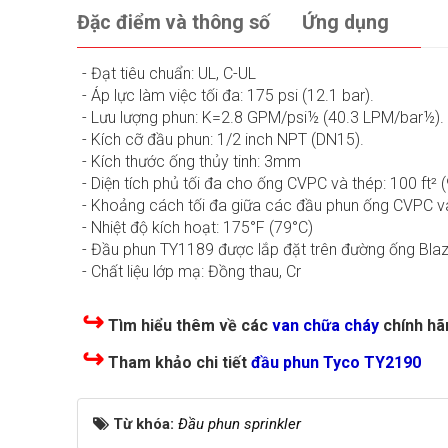
Đặc điểm và thông số
Ứng dụng
- Đạt tiêu chuẩn: UL, C-UL
- Áp lực làm việc tối đa: 175 psi (12.1 bar).
- Lưu lượng phun: K=2.8 GPM/psi½ (40.3 LPM/bar½).
- Kích cỡ đầu phun: 1/2 inch NPT (DN15).
- Kích thước ống thủy tinh: 3mm
- Diện tích phủ tối đa cho ống CVPC và thép: 100 ft² (
- Khoảng cách tối đa giữa các đầu phun ống CVPC và 
- Nhiệt độ kích hoạt: 175°F (79°C)
- Đầu phun TY1189 được lắp đặt trên đường ống Bla
- Chất liệu lớp mạ: Đồng thau, Cr
↪
Tìm hiểu thêm về các
van chữa cháy
chính hã
↪
Tham khảo chi tiết
đầu phun Tyco TY2190
Từ khóa:
Đầu phun sprinkler