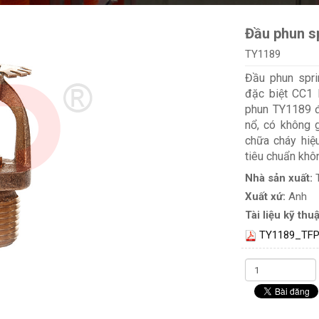
Đầu phun s
TY1189
Đầu phun spri
đặc biệt CC1 
phun TY1189 đ
nổ, có không 
chữa cháy hiệ
tiêu chuẩn kh
Nhà sản xuất:
Xuất xứ:
Anh
Tài liệu kỹ thuậ
TY1189_TFP