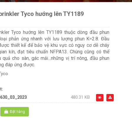
prinkler Tyco hướng lên TY1189
nkler Tyco hướng lên TY1189 thuộc dòng đầu phun
loại phản ứng nhanh với lưu lượng phun K=2.8. Đầu
ược thiết kế để bảo vệ khu vực có nguy cơ dễ cháy
gian kín, đạt tiêu chuẩn NFPA13. Chúng cũng có thể
u quả cho sàn, gác mái…những vị trí nông, đầu phun
ông đáp ứng được.
Tyco
t:
630_03_2023
480.31 KB
Đặt hàng