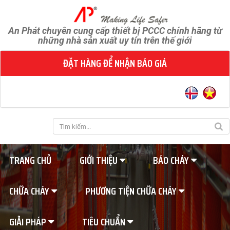
An Phát chuyên cung cấp thiết bị PCCC chính hãng từ
những nhà sản xuất uy tín trên thế giới
ĐẶT HÀNG ĐỂ NHẬN BÁO GIÁ
TRANG CHỦ
GIỚI THIỆU
BÁO CHÁY
CHỮA CHÁY
PHƯƠNG TIỆN CHỮA CHÁY
GIẢI PHÁP
TIÊU CHUẨN