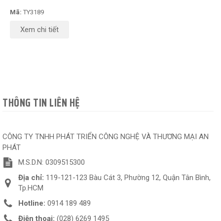
Mã:
TY3189
Xem chi tiết
THÔNG TIN LIÊN HỆ
CÔNG TY TNHH PHÁT TRIỂN CÔNG NGHỆ VÀ THƯƠNG MẠI AN
PHÁT
M.S.D.N: 0309515300
Địa chỉ:
119-121-123 Bàu Cát 3, Phường 12, Quận Tân Bình,
Tp.HCM
Hotline:
0914 189 489
Điện thoại:
(028) 6269 1495