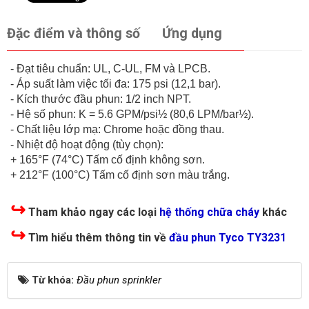
Đặc điểm và thông số
Ứng dụng
- Đạt tiêu chuẩn: UL, C-UL, FM và LPCB.
- Áp suất làm việc tối đa: 175 psi (12,1 bar).
- Kích thước đầu phun: 1/2 inch NPT.
- Hệ số phun: K = 5.6 GPM/psi½ (80,6 LPM/bar½).
- Chất liệu lớp mạ: Chrome hoặc đồng thau.
- Nhiệt độ hoạt động (tùy chọn):
+ 165°F (74°C) Tấm cố định không sơn.
+ 212°F (100°C) Tấm cố định sơn màu trắng.
↪
Tham khảo ngay các loại
hệ thống chữa cháy
khác
↪
Tìm hiểu thêm thông tin về
đầu phun Tyco TY3231
Từ khóa:
Đầu phun sprinkler