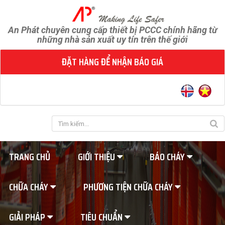
An Phát chuyên cung cấp thiết bị PCCC chính hãng từ
những nhà sản xuất uy tín trên thế giới
ĐẶT HÀNG ĐỂ NHẬN BÁO GIÁ
TRANG CHỦ
GIỚI THIỆU
BÁO CHÁY
CHỮA CHÁY
PHƯƠNG TIỆN CHỮA CHÁY
GIẢI PHÁP
TIÊU CHUẨN