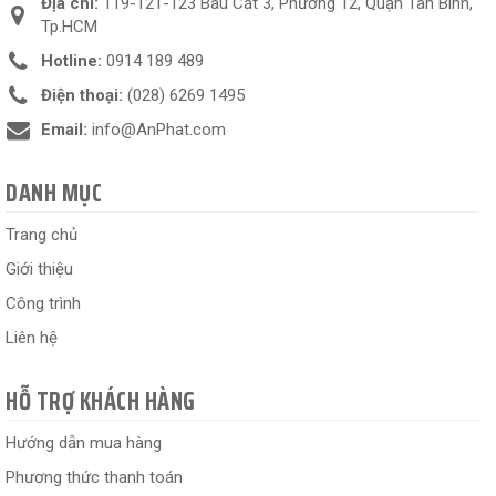
Địa chỉ:
119-121-123 Bàu Cát 3, Phường 12, Quận Tân Bình,
Tp.HCM
Hotline:
0914 189 489
Điện thoại:
(028) 6269 1495
Email:
info@AnPhat.com
DANH MỤC
Trang chủ
Giới thiệu
Công trình
Liên hệ
HỖ TRỢ KHÁCH HÀNG
Hướng dẫn mua hàng
Phương thức thanh toán