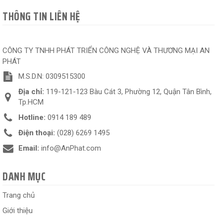
THÔNG TIN LIÊN HỆ
CÔNG TY TNHH PHÁT TRIỂN CÔNG NGHỆ VÀ THƯƠNG MẠI AN
PHÁT
M.S.D.N: 0309515300
Địa chỉ:
119-121-123 Bàu Cát 3, Phường 12, Quận Tân Bình,
Tp.HCM
Hotline:
0914 189 489
Điện thoại:
(028) 6269 1495
Email:
info@AnPhat.com
DANH MỤC
Trang chủ
Giới thiệu