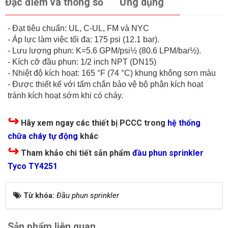
Đặc điểm và thông số
Ứng dụng
- Đạt tiêu chuẩn: UL, C-UL, FM và NYC
- Áp lực làm việc tối đa: 175 psi (12.1 bar).
- Lưu lượng phun: K=5.6 GPM/psi½ (80.6 LPM/bar½).
- Kích cỡ đầu phun: 1/2 inch NPT (DN15)
- Nhiệt độ kích hoạt: 165 °F (74 °C) khung không sơn màu
- Được thiết kế với tấm chắn bảo vệ bộ phận kích hoạt
tránh kích hoạt sớm khi có cháy.
↪
Hãy xem ngay các thiết bị PCCC trong
hệ thống
chữa cháy tự động
khác
↪
Tham khảo chi tiết sản phẩm
đầu phun sprinkler
Tyco TY4251
Từ khóa:
Đầu phun sprinkler
Sản phẩm liên quan