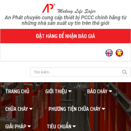
An Phát chuyên cung cấp thiết bị PCCC chính hãng từ
những nhà sản xuất uy tín trên thế giới
ĐẶT HÀNG ĐỂ NHẬN BÁO GIÁ
TRANG CHỦ
GIỚI THIỆU
BÁO CHÁY
CHỮA CHÁY
PHƯƠNG TIỆN CHỮA CHÁY
GIẢI PHÁP
TIÊU CHUẨN