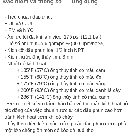
Đặc điểm và thông số
Ứng dụng
- Tiêu chuẩn đáp ứng:
+ UL và C-UL
+ FM và NYC
- Áp lực tối đa khi làm việc: 175 psi (12,1 bar)
- Hệ số phun: K=5.6 gpm/psi½ (80.6 lpm/bar½)
- Kích cỡ đầu phun loại 1/2 inch NPT
- Kích thước ống thủy tinh: 3mm
- Nhiệt độ kích hoạt:
+ 135°F (57°C) ống thủy tinh có màu cam
+ 155°F (68°C) ống thủy tinh có màu đỏ
+ 175°F (79°C) ống thủy tinh có màu vàng
+ 200°F (93°C) ống thủy tinh có màu xanh lá cây
+ 286°F (141°C) ống thủy tinh có màu xanh
- Được thiết kế với tấm chắn bảo vệ bộ phận kích hoạt bởi
tác động của việc phun nước từ các đầu phun cao hơn
tránh kích hoạt sớm khi có cháy.
- Tùy theo điều kiện môi trường, các đầu phun được phủ
một lớp chống ăn mòn để kéo dài tuổi thọ.