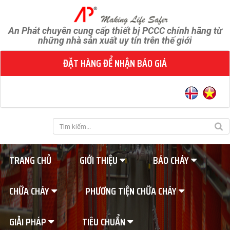
An Phát chuyên cung cấp thiết bị PCCC chính hãng từ
những nhà sản xuất uy tín trên thế giới
ĐẶT HÀNG ĐỂ NHẬN BÁO GIÁ
TRANG CHỦ
GIỚI THIỆU
BÁO CHÁY
CHỮA CHÁY
PHƯƠNG TIỆN CHỮA CHÁY
GIẢI PHÁP
TIÊU CHUẨN