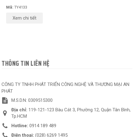
Mã:
TY4133
Xem chi tiết
THÔNG TIN LIÊN HỆ
CÔNG TY TNHH PHÁT TRIỂN CÔNG NGHỆ VÀ THƯƠNG MẠI AN
PHÁT
M.S.D.N: 0309515300
Địa chỉ:
119-121-123 Bàu Cát 3, Phường 12, Quận Tân Bình,
Tp.HCM
Hotline:
0914 189 489
Điện thoại:
(028) 6269 1495