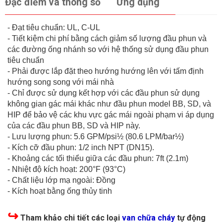
Đặc điểm và thông số
Ứng dụng
- Đạt tiêu chuẩn: UL, C-UL
- Tiết kiệm chi phí bằng cách giảm số lượng đầu phun và
các đường ống nhánh so với hệ thống sử dụng đầu phun
tiêu chuẩn
- Phải được lắp đặt theo hướng hướng lên với tấm định
hướng song song với mái nhà
- Chỉ được sử dụng kết hợp với các đầu phun sử dụng
không gian gác mái khác như đầu phun model BB, SD, và
HIP để bảo vệ các khu vực gác mái ngoài phạm vi áp dụng
của các đầu phun BB, SD và HIP này.
- Lưu lượng phun: 5.6 GPM/psi½ (80.6 LPM/bar½)
- Kích cỡ đầu phun: 1/2 inch NPT (DN15).
- Khoảng các tối thiểu giữa các đầu phun: 7ft (2.1m)
- Nhiệt độ kích hoạt: 200°F (93°C)
- Chất liệu lớp mạ ngoài: Đồng
- Kích hoạt bằng ống thủy tinh
↪
Tham khảo chi tiết các loại
van chữa cháy
tự động