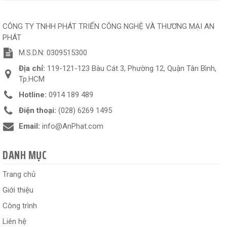
CÔNG TY TNHH PHÁT TRIỂN CÔNG NGHỆ VÀ THƯƠNG MẠI AN
PHÁT
M.S.D.N: 0309515300
Địa chỉ:
119-121-123 Bàu Cát 3, Phường 12, Quận Tân Bình,
Tp.HCM
Hotline:
0914 189 489
Điện thoại:
(028) 6269 1495
Email:
info@AnPhat.com
DANH MỤC
Trang chủ
Giới thiệu
Công trình
Liên hệ