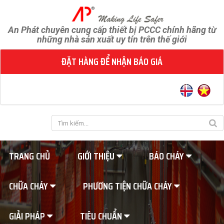
An Phát chuyên cung cấp thiết bị PCCC chính hãng từ
những nhà sản xuất uy tín trên thế giới
ĐẶT HÀNG ĐỂ NHẬN BÁO GIÁ
TRANG CHỦ
GIỚI THIỆU
BÁO CHÁY
CHỮA CHÁY
PHƯƠNG TIỆN CHỮA CHÁY
GIẢI PHÁP
TIÊU CHUẨN