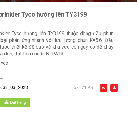
prinkler Tyco hướng lên TY3199
nkler Tyco hướng lên TY3199 thuộc dòng đầu phun
loại phản ứng nhanh với lưu lượng phun K=5.6. Đầu
ược thiết kế để bảo vệ khu vực có nguy cơ dễ cháy
ian kín, đạt tiêu chuẩn NFPA13
Tyco
t:
633_03_2023
574.21 KB
Đặt hàng