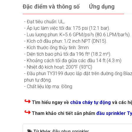
Đặc điểm và thông số
Ứng dụng
- Đạt tiêu chuẩn: UL,
- Áp lực làm việc tối đa: 175 psi (12.1 bar).
- Lưu lượng phun: K=5.6 GPM/psi½ (80.6 LPM/bar½).
- Kích cỡ đầu phun: 1/2 inch NPT (DN15).
- Kích thước ống thủy tinh: 3mm
- Diện tích bao phủ tối đa 196 ft² (18.2 m²).
- Khoảng cách tối đa giữa các đầu 14 ft (4.3 m)
- Nhiệt độ kích hoạt: 200°F (93°C)
- Đầu phun TY3199 được lắp đặt trên đường ống Bla
phun tự động.
- Chất liệu lớp mạ: Đồng
↪
Tìm hiểu ngay về
chữa cháy tự động
và các h
↪
Tham khảo chi tiết sản phẩm
đầu sprinkler T
Từ khóa:
Đầu phun sprinkler