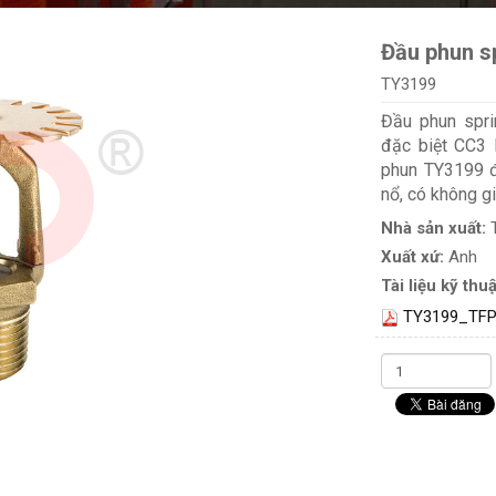
Đầu phun s
TY3199
Đầu phun spri
đặc biệt CC3 
phun TY3199 đ
nổ, có không g
Nhà sản xuất:
Xuất xứ:
Anh
Tài liệu kỹ thuậ
TY3199_TFP