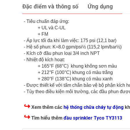
Đặc điểm và thông số
Ứng dụng
- Tiêu chuẩn đáp ứng:
+ UL và C-UL
+ FM
- Áp lực tối đa khi làm việc: 175 psi (12,1 bar)
- Hệ số phun: K=8.0 gpm/psi½ (115,2 lpm/bar½)
- Kích cỡ đầu phun loại 3/4 inch NPT
- Nhiệt độ kích hoạt:
+ 165°F (68°C) khung không sơn màu
+ 212°F (100°C) khung có màu trắng
+ 280°F (138°C) khung có màu xanh
- Được thiết kế với tấm chắn bảo vệ bộ phận kích h
- Tùy theo điều kiện môi trường, các đầu phun được
↪
hệ thống chữa cháy tự động
Xem thêm các
kh
↪
đầu sprinkler Tyco TY3113
Tìm hiểu thêm