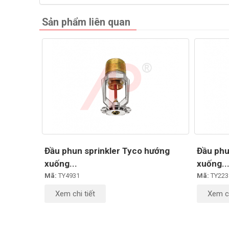
Sản phẩm liên quan
Đầu phun sprinkler Tyco hướng
Đầu phu
xuống...
xuống..
Mã:
TY4931
Mã:
TY223
Xem chi tiết
Xem ch