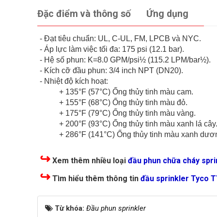
Đặc điểm và thông số
Ứng dụng
- Đạt tiêu chuẩn: UL, C-UL, FM, LPCB và NYC.
- Áp lực làm việc tối đa: 175 psi (12.1 bar).
- Hệ số phun: K=8.0 GPM/psi½ (115.2 LPM/bar½).
- Kích cỡ đầu phun: 3/4 inch NPT (DN20).
- Nhiệt độ kích hoạt:
+ 135°F (57°C) Ống thủy tinh màu cam.
+ 155°F (68°C) Ống thủy tinh màu đỏ.
+ 175°F (79°C) Ống thủy tinh màu vàng.
+ 200°F (93°C) Ống thủy tinh màu xanh lá cây
+ 286°F (141°C) Ống thủy tinh màu xanh dươ
↪
Xem thêm nhiều loại
đầu phun chữa cháy spri
↪
Tìm hiểu thêm thông tin
đầu sprinkler Tyco 
Từ khóa:
Đầu phun sprinkler