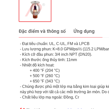
Đặc điểm và thông số
Ứng dụng
- Đạt tiêu chuẩn: UL, C-UL, FM và LPCB
- Lưu lượng phun: K=8.0 GPM/psi½ (115.2 LPM/ba
- Kích cỡ đầu phun: 3/4 inch NPT (DN20).
- Kích thước ống thủy tinh: 11mm
- Nhiệt độ kích hoạt:
+ 400 °F (204 °C)
+ 500 °F (260 °C)
+ 650 °F (343 °C)
- Chúng được phủ một lớp mạ bằng kim loại giúp k
này phù hợp với tất cả các môi trường ăn mòn. Do 
- Chất liệu lớp mạ ngoài: Đồng, Cr