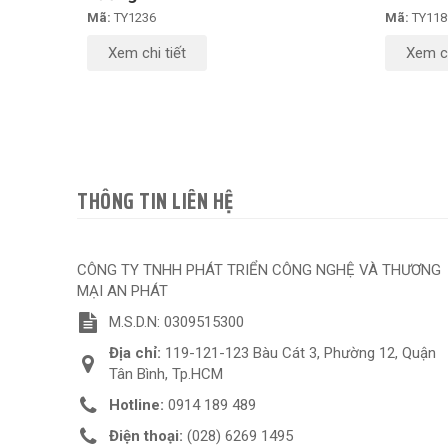
Mã:
TY1236
Mã:
TY118
Xem chi tiết
Xem ch
THÔNG TIN LIÊN HỆ
CÔNG TY TNHH PHÁT TRIỂN CÔNG NGHỆ VÀ THƯƠNG
MẠI AN PHÁT
M.S.D.N: 0309515300
Địa chỉ:
119-121-123 Bàu Cát 3, Phường 12, Quận
Tân Bình, Tp.HCM
Hotline:
0914 189 489
Điện thoại:
(028) 6269 1495