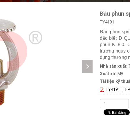
Đầu phun s
TY4191
Đầu phun spri
đặc biệt D Q
phun K=8.0. C
trường nguy c
dụng thương m
Nhà sản xuất:
Xuất xứ:
Mỹ
Tài liệu kỹ thuậ
TY4191_TFP