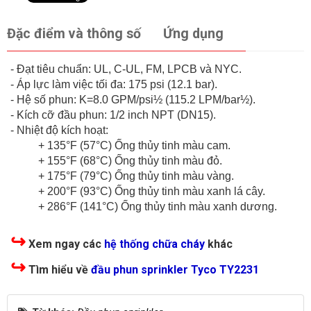
Đặc điểm và thông số
Ứng dụng
- Đạt tiêu chuẩn: UL, C-UL, FM, LPCB và NYC.
- Áp lực làm việc tối đa: 175 psi (12.1 bar).
- Hệ số phun: K=8.0 GPM/psi½ (115.2 LPM/bar½).
- Kích cỡ đầu phun: 1/2 inch NPT (DN15).
- Nhiệt độ kích hoạt:
+ 135°F (57°C) Ống thủy tinh màu cam.
+ 155°F (68°C) Ống thủy tinh màu đỏ.
+ 175°F (79°C) Ống thủy tinh màu vàng.
+ 200°F (93°C) Ống thủy tinh màu xanh lá cây.
+ 286°F (141°C) Ống thủy tinh màu xanh dương.
↪
Xem ngay các
hệ thống chữa cháy
khác
↪
Tìm hiểu về
đầu phun sprinkler Tyco TY2231