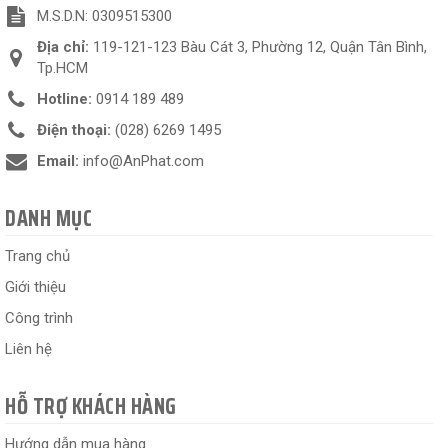
M.S.D.N: 0309515300
Địa chỉ:
119-121-123 Bàu Cát 3, Phường 12, Quận Tân Bình,
Tp.HCM
Hotline:
0914 189 489
Điện thoại:
(028) 6269 1495
Email:
info@AnPhat.com
DANH MỤC
Trang chủ
Giới thiệu
Công trình
Liên hệ
HỖ TRỢ KHÁCH HÀNG
Hướng dẫn mua hàng