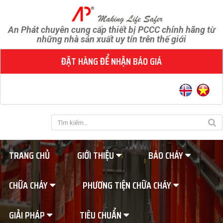
An Phát chuyên cung cấp thiết bị PCCC chính hãng từ
những nhà sản xuất uy tín trên thế giới
ĐẶT HÀNG ĐỂ NHẬN BÁO GIÁ
TRANG CHỦ
GIỚI THIỆU
BÁO CHÁY
CHỮA CHÁY
PHƯƠNG TIỆN CHỮA CHÁY
GIẢI PHÁP
TIÊU CHUẨN