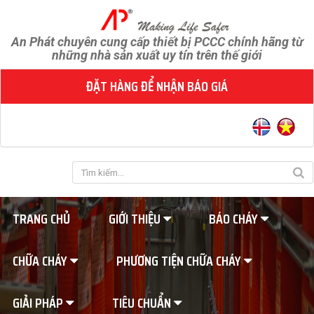
An Phát chuyên cung cấp thiết bị PCCC chính hãng từ
những nhà sản xuất uy tín trên thế giới
ĐẶT HÀNG ĐỂ NHẬN BÁO GIÁ
TRANG CHỦ
GIỚI THIỆU
BÁO CHÁY
CHỮA CHÁY
PHƯƠNG TIỆN CHỮA CHÁY
GIẢI PHÁP
TIÊU CHUẨN