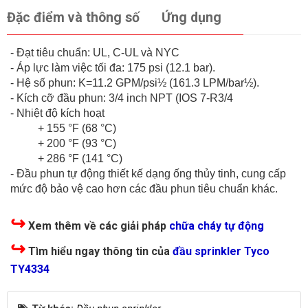
Đặc điểm và thông số
Ứng dụng
- Đạt tiêu chuẩn: UL, C-UL và NYC
- Áp lực làm việc tối đa: 175 psi (12.1 bar).
- Hệ số phun: K=11.2 GPM/psi½ (161.3 LPM/bar½).
- Kích cỡ đầu phun: 3/4 inch NPT (IOS 7-R3/4
- Nhiệt độ kích hoạt
+ 155 °F (68 °C)
+ 200 °F (93 °C)
+ 286 °F (141 °C)
- Đầu phun tự động thiết kế dạng ống thủy tinh, cung cấp
mức độ bảo vệ cao hơn các đầu phun tiêu chuẩn khác.
↪
Xem thêm về các giải pháp
chữa cháy tự động
↪
Tìm hiểu ngay thông tin của
đầu sprinkler Tyco
TY4334