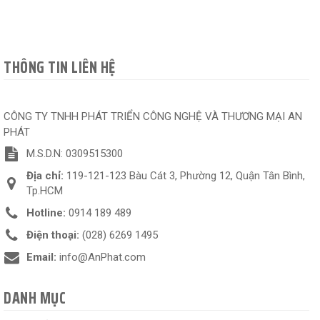
THÔNG TIN LIÊN HỆ
CÔNG TY TNHH PHÁT TRIỂN CÔNG NGHỆ VÀ THƯƠNG MẠI AN
PHÁT
M.S.D.N: 0309515300
Địa chỉ:
119-121-123 Bàu Cát 3, Phường 12, Quận Tân Bình,
Tp.HCM
Hotline:
0914 189 489
Điện thoại:
(028) 6269 1495
Email:
info@AnPhat.com
DANH MỤC