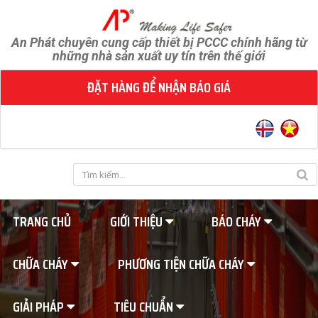
An Phát chuyên cung cấp thiết bị PCCC chính hãng từ
những nhà sản xuất uy tín trên thế giới
ĐẶT HÀNG ĐỂ NHẬN BÁO GIÁ
TRANG CHỦ
GIỚI THIỆU
BÁO CHÁY
CHỮA CHÁY
PHƯƠNG TIỆN CHỮA CHÁY
GIẢI PHÁP
TIÊU CHUẨN