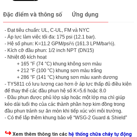
Đặc điểm và thông số
Ứng dụng
- Đạt tiêu chuẩn: UL, C-UL, FM và NYC
- Áp lực làm việc tối đa: 175 psi (12.1 bar).
- Hệ số phun: K=11.2 GPM/psi½ (161.3 LPM/bar½).
- Kích cỡ đầu phun: 1/2 inch NPT (DN15)
- Nhiệt độ kích hoạt
+ 165 °F (74 °C) khung không sơn màu
+ 212 °F (100 °C) khung sơn màu trắng
+ 286 °F (141 °C) khung sơn màu xanh dương
- TY5811 có lưu lượng cao hơn ở áp lực thấp đủ điều kiện
để thay thế các đầu phun hệ số K=5.6 hoặc 8.0
- Đầu phun được phủ lớp sáp hoặc một lớp mạ chì giúp
kéo dài tuổi thọ của các thành phần hợp kim đồng trong
đầu phun tránh sự ăn mòn khi tiếp xúc với môi trường.
- Có thể lắp thêm khung bảo vệ “WSG-2 Guard & Shield”
↪
Xem thêm thông tin các
hệ thống chữa cháy tự động