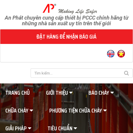
An Phát chuyên cung cấp thiết bị PCCC chính hãng từ
những nhà sản xuất uy tín trên thế giới
ĐẶT HÀNG ĐỂ NHẬN BÁO GIÁ
TRANG CHỦ
GIỚI THIỆU
BÁO CHÁY
CHỮA CHÁY
PHƯƠNG TIỆN CHỮA CHÁY
GIẢI PHÁP
TIÊU CHUẨN