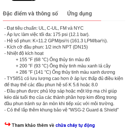
Đặc điểm và thông số
Ứng dụng
- Đạt tiêu chuẩn: UL, C-UL, FM và NYC
- Áp lực làm việc tối đa: 175 psi (12.1 bar).
- Hệ số phun: K=11.2 GPM/psi½ (161.3 LPM/bar½).
- Kích cỡ đầu phun: 1/2 inch NPT (DN15)
- Nhiệt độ kích hoạt
+ 155 °F (68 °C) Ống thủy tin màu đỏ
+ 200 °F (93 °C) Ống thủy tinh màu xanh lá cây
+ 286 °F (141 °C) Ống thủy tinh màu xanh dương
- TY5851 có lưu lượng cao hơn ở áp lực thấp đủ điều kiện
để thay thế các đầu phun hệ số K 5.6 hoặc 8.0
- Đầu phun được phủ lớp sáp hoặc một lớp mạ chì giúp
kéo dài tuổi thọ của các thành phần hợp kim đồng trong
đầu phun tránh sự ăn mòn khi tiếp xúc với môi trường.
- Có thể lắp thêm khung bảo vệ “WSG-2 Guard & Shield”
↪
Tham khảo thêm về
chữa cháy tự động