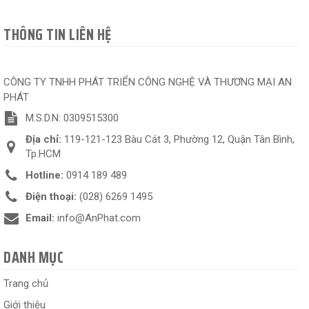
THÔNG TIN LIÊN HỆ
CÔNG TY TNHH PHÁT TRIỂN CÔNG NGHỆ VÀ THƯƠNG MẠI AN
PHÁT
M.S.D.N: 0309515300
Địa chỉ:
119-121-123 Bàu Cát 3, Phường 12, Quận Tân Bình,
Tp.HCM
Hotline:
0914 189 489
Điện thoại:
(028) 6269 1495
Email:
info@AnPhat.com
DANH MỤC
Trang chủ
Giới thiệu