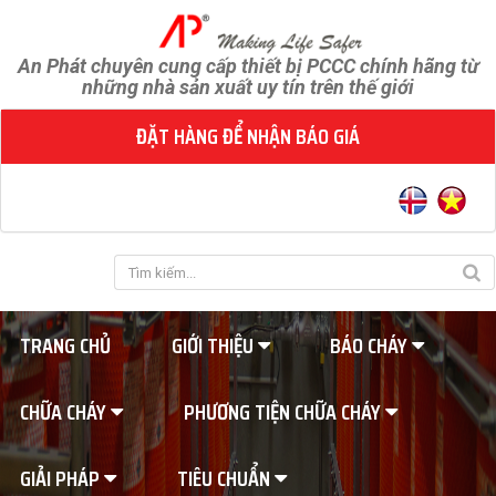
An Phát chuyên cung cấp thiết bị PCCC chính hãng từ
những nhà sản xuất uy tín trên thế giới
ĐẶT HÀNG ĐỂ NHẬN BÁO GIÁ
TRANG CHỦ
GIỚI THIỆU
BÁO CHÁY
CHỮA CHÁY
PHƯƠNG TIỆN CHỮA CHÁY
GIẢI PHÁP
TIÊU CHUẨN