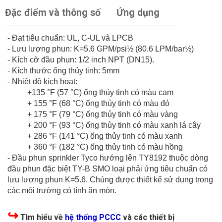
Đặc điểm và thông số
Ứng dụng
- Đạt tiêu chuẩn: UL, C-UL và LPCB
- Lưu lượng phun: K=5.6 GPM/psi½ (80.6 LPM/bar½)
- Kích cỡ đầu phun: 1/2 inch NPT (DN15).
- Kích thước ống thủy tinh: 5mm
- Nhiệt độ kích hoạt:
+135 °F (57 °C) ống thủy tinh có màu cam
+ 155 °F (68 °C) ống thủy tinh có màu đỏ
+ 175 °F (79 °C) ống thủy tinh có màu vàng
+ 200 °F (93 °C) ống thủy tinh có màu xanh lá cây
+ 286 °F (141 °C) ống thủy tinh có màu xanh
+ 360 °F (182 °C) ống thủy tinh có màu hồng
- Đầu phun sprinkler Tyco hướng lên TY8192 thuộc dòng
đầu phun đặc biệt TY-B SMO loại phải ứng tiêu chuẩn có
lưu lượng phun K=5.6. Chúng được thiết kế sử dụng trong
các môi trường có tính ăn mòn.
↪
Tìm hiểu về
hệ thống PCCC
và các thiết bị