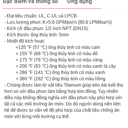
Đặc điểm và thông số
Ứng dụng
- Đạt tiêu chuẩn: UL, C-UL và LPCB
- Lưu lượng phun: K=5.6 GPM/psi½ (80.6 LPM/bar½)
- Kích cỡ đầu phun: 1/2 inch NPT (DN15).
- Kích thước ống thủy tinh: 5mm
- Nhiệt độ kích hoạt:
+135 °F (57 °C) ống thủy tinh có màu cam
+ 155 °F (68 °C) ống thủy tinh có màu đỏ
+ 175 °F (79 °C) ống thủy tinh có màu vàng
+ 200 °F (93 °C) ống thủy tinh có màu xanh lá cây
+ 286 °F (141 °C) ống thủy tinh có màu xanh
+ 360 °F (182 °C) ống thủy tinh có màu hồng
- Chúng được làm từ vật liệu Titanium giúp kéo dài tuổi thọ
hơn so với đầu phun làm bằng hợp kim đồng. Tuy nhiên
điều này không đồng nghĩa với đầu phun này phù hợp với
tất cả các môi trường ăn mòn. Do đó người dùng nên liên
hệ để được tư vấn về độ phù hợp của chất liệu chống ăn
mòn với từng môi trường cụ thể.