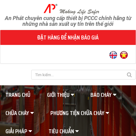
An Phát chuyên cung cấp thiết bị PCCC chính hãng từ
những nhà sản xuất uy tín trên thế giới
ĐẶT HÀNG ĐỂ NHẬN BÁO GIÁ
TRANG CHỦ
GIỚI THIỆU
BÁO CHÁY
CHỮA CHÁY
PHƯƠNG TIỆN CHỮA CHÁY
GIẢI PHÁP
TIÊU CHUẨN