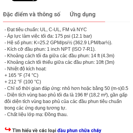
Đặc điểm và thông số
Ứng dụng
- Đạt tiêu chuẩn: UL, C-UL, FM và NYC
- Áp lực làm việc tối đa: 175 psi (12.1 bar)
- Hệ số phun: K=25.2 GPM/psi½ (362.9 LPM/bar½).
- Kích cỡ đầu phun: 1 inch NPT (ISO 7-R1).
- Khoảng cách tối đa giữa các đầu phun: 14 ft (4.3m)
- Khoảng cách tối thiểu giữa các đầu phun: 10ft (3m)
- Nhiệt độ kích hoạt:
+ 165 °F (74 °C)
+ 212 °F (100 °C)
- Chỉ số thời gian đáp ứng: nhỏ hơn hoặc bằng 50 (m-s)0.5
- Diện tích vùng bao phủ tối đa là 196 ft² (18,2 m²), gần gấp
đôi diện tích vùng bao phủ của các đầu phun tiêu chuẩn
trong các ứng dụng tương tự.
- Chất liệu lớp mạ: Đồng thau.
↪
Tìm hiểu về các loại
đầu phun chữa cháy