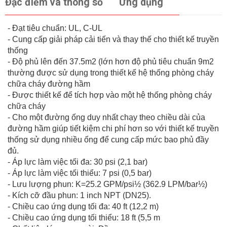
Đặc điểm và thông số
Ứng dụng
- Đạt tiêu chuẩn: UL, C-UL
- Cung cấp giải pháp cải tiến và thay thế cho thiết kế truyền
thống
- Độ phủ lên đến 37.5m2 (lớn hơn độ phủ tiêu chuẩn 9m2
thường được sử dụng trong thiết kế hệ thống phòng cháy
chữa cháy đường hầm
- Được thiết kế để tích hợp vào một hệ thống phòng cháy
chữa cháy
- Cho một đường ống duy nhất chạy theo chiều dài của
đường hầm giúp tiết kiệm chi phí hơn so với thiết kế truyền
thống sử dụng nhiều ống để cung cấp mức bao phủ đầy
đủ.
- Áp lực làm việc tối đa: 30 psi (2,1 bar)
- Áp lực làm việc tối thiểu: 7 psi (0,5 bar)
- Lưu lượng phun: K=25.2 GPM/psi½ (362.9 LPM/bar½)
- Kích cỡ đầu phun: 1 inch NPT (DN25).
- Chiều cao ứng dụng tối đa: 40 ft (12,2 m)
- Chiều cao ứng dụng tối thiểu: 18 ft (5,5 m