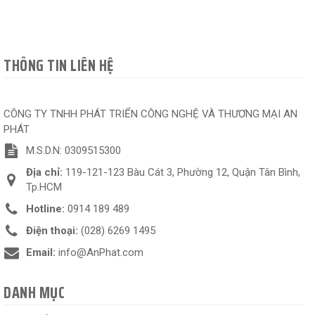
THÔNG TIN LIÊN HỆ
CÔNG TY TNHH PHÁT TRIỂN CÔNG NGHỆ VÀ THƯƠNG MẠI AN
PHÁT
M.S.D.N: 0309515300
Địa chỉ:
119-121-123 Bàu Cát 3, Phường 12, Quận Tân Bình,
Tp.HCM
Hotline:
0914 189 489
Điện thoại:
(028) 6269 1495
Email:
info@AnPhat.com
DANH MỤC