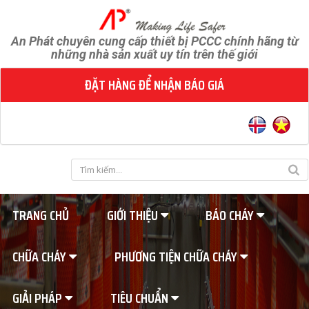
An Phát chuyên cung cấp thiết bị PCCC chính hãng từ
những nhà sản xuất uy tín trên thế giới
ĐẶT HÀNG ĐỂ NHẬN BÁO GIÁ
TRANG CHỦ
GIỚI THIỆU
BÁO CHÁY
CHỮA CHÁY
PHƯƠNG TIỆN CHỮA CHÁY
GIẢI PHÁP
TIÊU CHUẨN