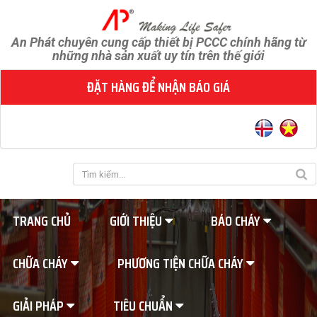
An Phát chuyên cung cấp thiết bị PCCC chính hãng từ
những nhà sản xuất uy tín trên thế giới
ĐẶT HÀNG ĐỂ NHẬN BÁO GIÁ
TRANG CHỦ
GIỚI THIỆU
BÁO CHÁY
CHỮA CHÁY
PHƯƠNG TIỆN CHỮA CHÁY
GIẢI PHÁP
TIÊU CHUẨN