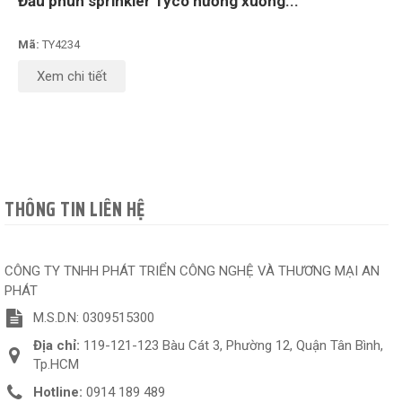
Đầu phun sprinkler Tyco hướng xuống...
Mã:
TY4234
Xem chi tiết
THÔNG TIN LIÊN HỆ
CÔNG TY TNHH PHÁT TRIỂN CÔNG NGHỆ VÀ THƯƠNG MẠI AN
PHÁT
M.S.D.N: 0309515300
Địa chỉ:
119-121-123 Bàu Cát 3, Phường 12, Quận Tân Bình,
Tp.HCM
Hotline:
0914 189 489