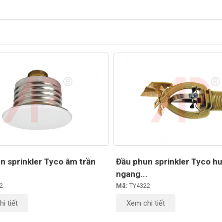
n sprinkler Tyco âm trần
Đầu phun sprinkler Tyco h
ngang...
2
Mã:
TY4322
i tiết
Xem chi tiết