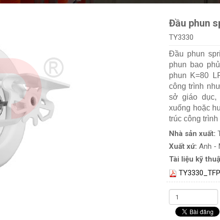
Đầu phun s
TY3330
Đầu phun spr
phun bao phủ
phun K=80 LP
công trình nh
sở giáo dục,
xuống hoặc hư
trúc công trìn
Nhà sản xuất:
Xuất xứ:
Anh -
Tài liệu kỹ thuậ
TY3330_TFP