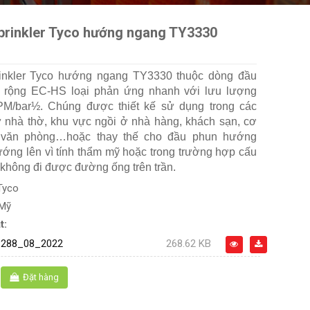
prinkler Tyco hướng ngang TY3330
inkler Tyco hướng ngang TY3330 thuộc dòng đầu
 rộng EC-HS loại phản ứng nhanh với lưu lượng
M/bar½. Chúng được thiết kế sử dụng trong các
ư nhà thờ, khu vực ngồi ở nhà hàng, khách sạn, cơ
 văn phòng…hoặc thay thế cho đầu phun hướng
ớng lên vì tính thẩm mỹ hoặc trong trường hợp cấu
h không đi được đường ống trên trần.
Tyco
 Mỹ
t:
288_08_2022
268.62 KB
Đặt hàng