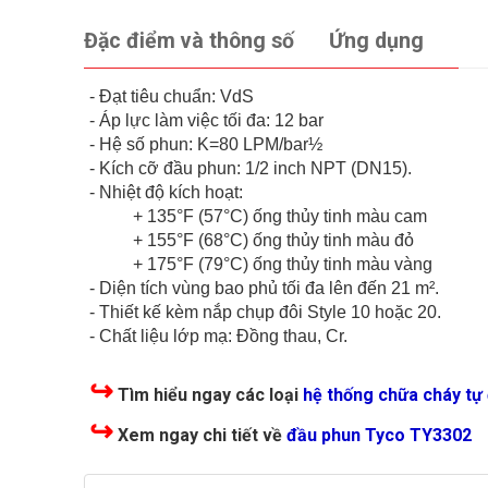
Đặc điểm và thông số
Ứng dụng
- Đạt tiêu chuẩn: VdS
- Áp lực làm việc tối đa: 12 bar
- Hệ số phun: K=80 LPM/bar½
- Kích cỡ đầu phun: 1/2 inch NPT (DN15).
- Nhiệt độ kích hoạt:
+ 135°F (57°C) ống thủy tinh màu cam
+ 155°F (68°C) ống thủy tinh màu đỏ
+ 175°F (79°C) ống thủy tinh màu vàng
- Diện tích vùng bao phủ tối đa lên đến 21 m².
- Thiết kế kèm nắp chụp đôi Style 10 hoặc 20.
- Chất liệu lớp mạ: Đồng thau, Cr.
↪
Tìm hiểu ngay các loại
hệ thống chữa cháy tự
↪
Xem ngay chi tiết về
đầu phun Tyco TY3302