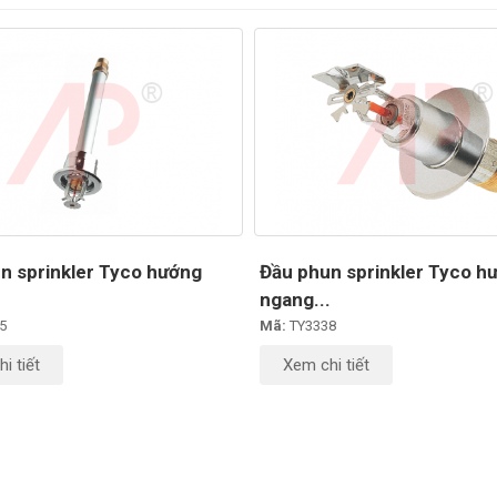
n sprinkler Tyco hướng
Đầu phun sprinkler Tyco h
.
ngang...
5
Mã:
TY3338
i tiết
Xem chi tiết