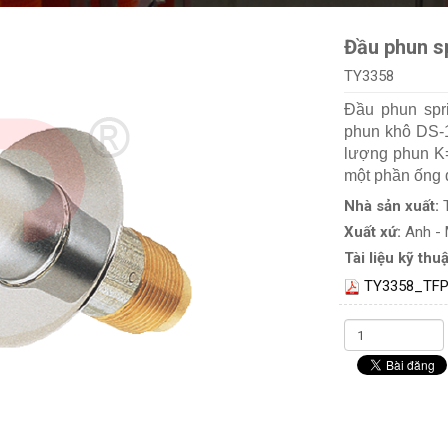
Đầu phun s
TY3358
Đầu phun spr
phun khô DS-1
lượng phun K
một phần ống d
Nhà sản xuất:
Xuất xứ:
Anh -
Tài liệu kỹ thuậ
TY3358_TFP