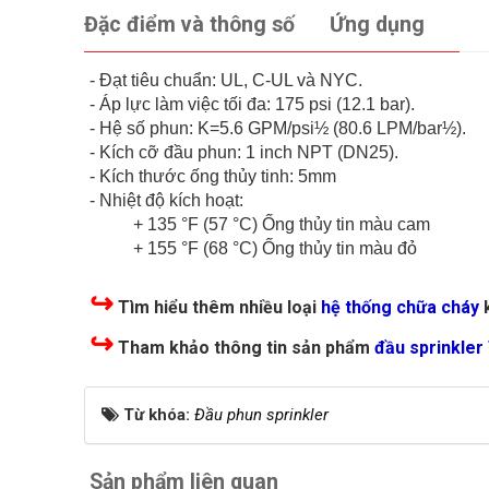
Đặc điểm và thông số
Ứng dụng
- Đạt tiêu chuẩn: UL, C-UL và NYC.
- Áp lực làm việc tối đa: 175 psi (12.1 bar).
- Hệ số phun: K=5.6 GPM/psi½ (80.6 LPM/bar½).
- Kích cỡ đầu phun: 1 inch NPT (DN25).
- Kích thước ống thủy tinh: 5mm
- Nhiệt độ kích hoạt:
+ 135 °F (57 °C) Ống thủy tin màu cam
+ 155 °F (68 °C) Ống thủy tin màu đỏ
↪
Tìm hiểu thêm nhiều loại
hệ thống chữa cháy
↪
Tham khảo thông tin sản phẩm
đầu sprinkle
Từ khóa:
Đầu phun sprinkler
Sản phẩm liên quan