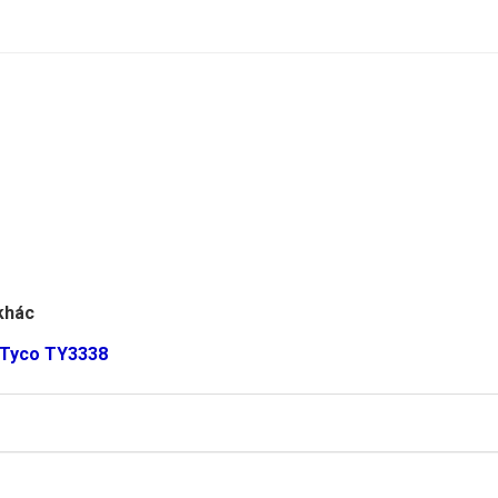
khác
r Tyco TY3338