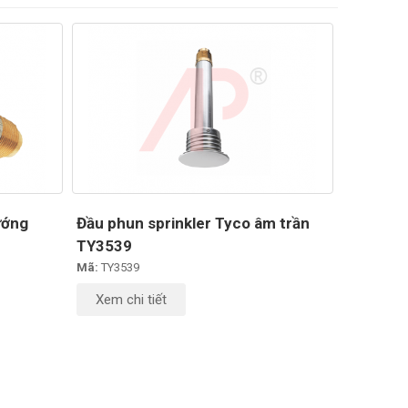
ướng
Đầu phun sprinkler Tyco âm trần
TY3539
Mã:
TY3539
Xem chi tiết