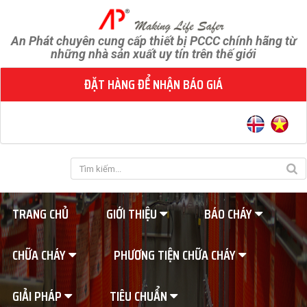
An Phát chuyên cung cấp thiết bị PCCC chính hãng từ
những nhà sản xuất uy tín trên thế giới
ĐẶT HÀNG ĐỂ NHẬN BÁO GIÁ
TRANG CHỦ
GIỚI THIỆU
BÁO CHÁY
CHỮA CHÁY
PHƯƠNG TIỆN CHỮA CHÁY
GIẢI PHÁP
TIÊU CHUẨN