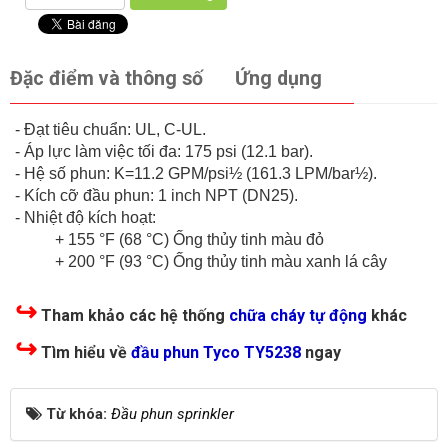
Đặc điểm và thông số
Ứng dụng
- Đạt tiêu chuẩn: UL, C-UL.
- Áp lực làm việc tối đa: 175 psi (12.1 bar).
- Hệ số phun: K=11.2 GPM/psi½ (161.3 LPM/bar½).
- Kích cỡ đầu phun: 1 inch NPT (DN25).
- Nhiệt độ kích hoạt:
+ 155 °F (68 °C) Ống thủy tinh màu đỏ
+ 200 °F (93 °C) Ống thủy tinh màu xanh lá cây
↪
Tham khảo các hệ thống
chữa cháy tự động
khác
↪
Tìm hiểu về
đầu phun Tyco TY5238
ngay
Từ khóa:
Đầu phun sprinkler