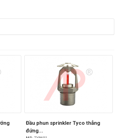
ướng
Đầu phun sprinkler Tyco thẳng
đứng...
Mã:
TY8691