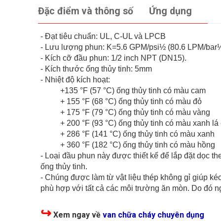
Đặc điểm và thông số
Ứng dụng
- Đạt tiêu chuẩn: UL, C-UL và LPCB
- Lưu lượng phun: K=5.6 GPM/psi½ (80.6 LPM/bar
- Kích cỡ đầu phun: 1/2 inch NPT (DN15).
- Kích thước ống thủy tinh: 5mm
- Nhiệt độ kích hoạt:
+135 °F (57 °C) ống thủy tinh có màu cam
+ 155 °F (68 °C) ống thủy tinh có màu đỏ
+ 175 °F (79 °C) ống thủy tinh có màu vàng
+ 200 °F (93 °C) ống thủy tinh có màu xanh lá
+ 286 °F (141 °C) ống thủy tinh có màu xanh
+ 360 °F (182 °C) ống thủy tinh có màu hồng
- Loại đầu phun này được thiết kế để lắp đặt dọc 
ống thủy tinh.
- Chúng được làm từ vật liệu thép không gỉ giúp k
phù hợp với tất cả các môi trường ăn mòn. Do đó n
↪
Xem ngay về
van chữa cháy chuyên dụng