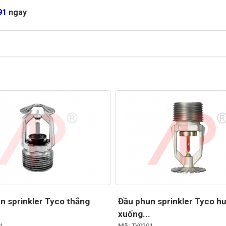
91
ngay
n sprinkler Tyco thẳng
Đầu phun sprinkler Tyco h
xuống...
1
Mã:
TY9291