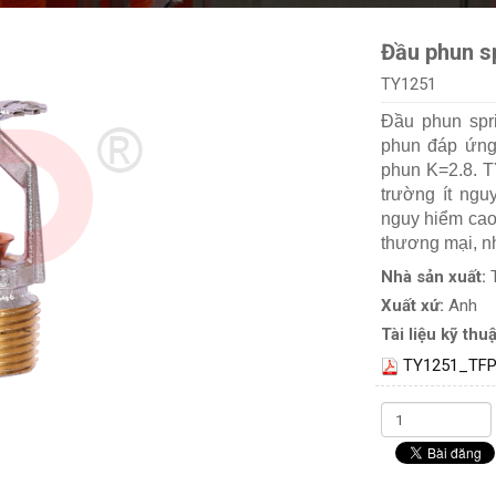
Đầu phun s
TY1251
Đầu phun spr
phun đáp ứng 
phun K=2.8. T
trường ít ngu
nguy hiểm cao
thương mại, n
Nhà sản xuất:
Xuất xứ:
Anh
Tài liệu kỹ thuậ
TY1251_TFP