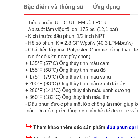
Đặc điểm và thông số
Ứng dụng
- Tiêu chuẩn: UL, C-UL, FM và LPCB
- Áp suất làm việc tối đa: 175 psi (12,1 bar)
- Kích thước đầu phun: 1/2 inch NPT
- Hệ số phun: K = 2.8 GPM/psi½ (40,3 LPM/bar½)
- Chất liệu lớp mạ: Polyester, Chrome, đồng thau, 
- Nhiệt độ kích hoạt (tùy chọn):
+ 135°F (57°C) Ống thủy tinh màu cam
+ 155°F (68°C) Ống thủy tinh màu đỏ
+ 175°F (79°C) Ống thủy tinh màu vàng
+ 200°F (93°C) Ống thủy tinh màu xanh lá cây
+ 286°F (141°C) Ống thủy tinh màu xanh dương
+ 360°F (182°C) Ống thủy tinh màu tím
- Đầu phun được phủ một lớp chống ăn mòn giúp kéo
mòn. Do đó người dùng nên liên hệ để được tư vấn 
↪
Tham khảo thêm các sản phẩm
đầu phun spri
↪