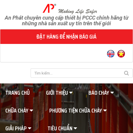
An Phát chuyên cung cấp thiết bị PCCC chính hãng từ
những nhà sản xuất uy tín trên thế giới
ĐẶT HÀNG ĐỂ NHẬN BÁO GIÁ
TRANG CHỦ
GIỚI THIỆU
BÁO CHÁY
CHỮA CHÁY
PHƯƠNG TIỆN CHỮA CHÁY
GIẢI PHÁP
TIÊU CHUẨN