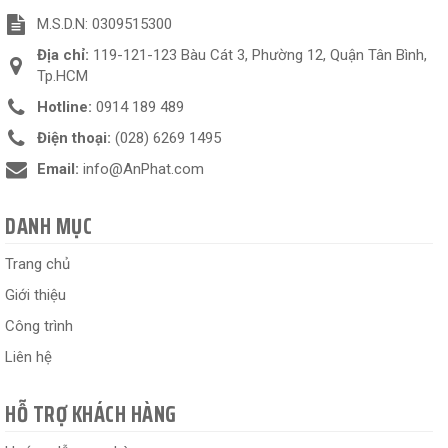
M.S.D.N: 0309515300
Địa chỉ:
119-121-123 Bàu Cát 3, Phường 12, Quận Tân Bình,
Tp.HCM
Hotline:
0914 189 489
Điện thoại:
(028) 6269 1495
Email:
info@AnPhat.com
DANH MỤC
Trang chủ
Giới thiệu
Công trình
Liên hệ
HỖ TRỢ KHÁCH HÀNG