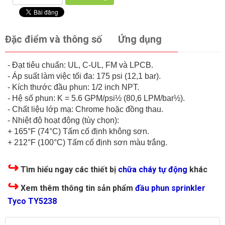
Đặc điểm và thông số
Ứng dụng
- Đạt tiêu chuẩn: UL, C-UL, FM và LPCB.
- Áp suất làm việc tối đa: 175 psi (12,1 bar).
- Kích thước đầu phun: 1/2 inch NPT.
- Hệ số phun: K = 5.6 GPM/psi½ (80,6 LPM/bar½).
- Chất liệu lớp mạ: Chrome hoặc đồng thau.
- Nhiệt độ hoạt động (tùy chọn):
+ 165°F (74°C) Tấm cố định không sơn.
+ 212°F (100°C) Tấm cố định sơn màu trắng.
↪
Tìm hiểu ngay các thiết bị
chữa cháy tự động
khác
↪
Xem thêm thông tin sản phẩm
đầu phun sprinkler
Tyco TY5238